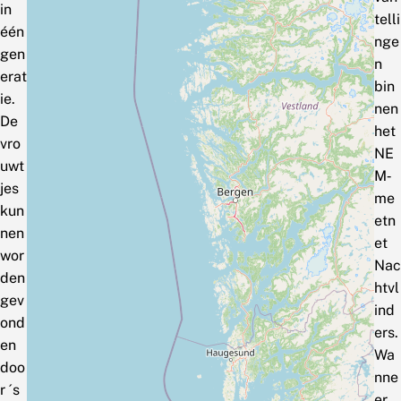
in
telli
één
nge
gen
n
erat
bin
ie.
nen
De
het
vro
NE
uwt
M‑
jes
me
kun
etn
nen
et
wor
Nac
den
htvl
gev
ind
ond
ers.
en
Wa
doo
nne
r ´s
er