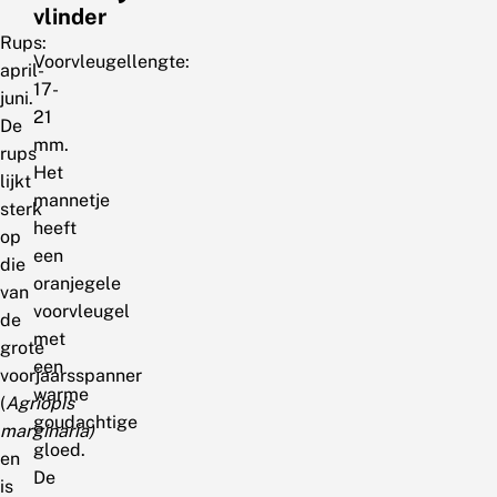
vlinder
Rups:
Voorvleugellengte:
april-
17-
juni.
21
De
mm.
rups
Het
lijkt
mannetje
sterk
heeft
op
een
die
oranjegele
van
voorvleugel
de
met
grote
een
voorjaarsspanner
warme
(
Agriopis
goudachtige
marginaria)
gloed.
en
De
is