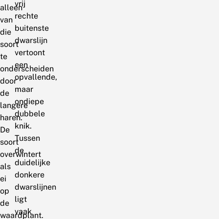
vrij
alleen
rechte
van
buitenste
die
dwarslijn
soort
vertoont
te
een
onderscheiden
opvallende,
door
maar
de
ondiepe
langere
dubbele
haren.
knik.
De
Tussen
soort
de
overwintert
duidelijke
als
donkere
ei
dwarslijnen
op
ligt
de
vaak
waardplant.