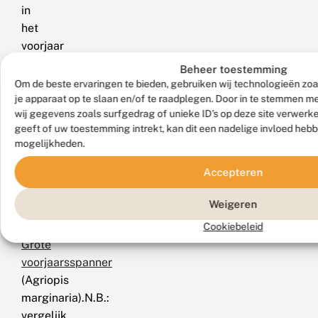
in
het
voorjaar
en
Beheer toestemming
de
Om de beste ervaringen te bieden, gebruiken wij technologieën zoa
najaarsspanner
je apparaat op te slaan en/of te raadplegen. Door in te stemmen 
wij gegevens zoals surfgedrag of unieke ID's op deze site verwerk
in
geeft of uw toestemming intrekt, kan dit een nadelige invloed heb
het
mogelijkheden.
najaar.
Accepteren
Gelijkende
soorten
Weigeren
rups
Cookiebeleid
Grote
voorjaarsspanner
(Agriopis
marginaria).N.B.:
vergelijk