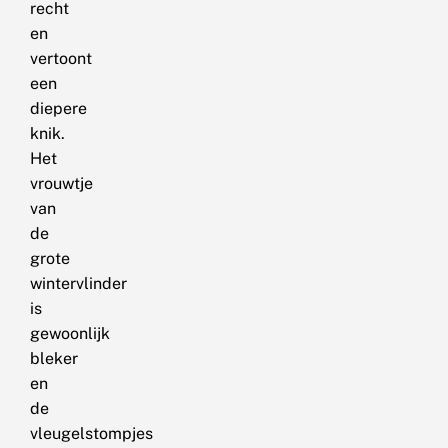
recht
en
vertoont
een
diepere
knik.
Het
vrouwtje
van
de
grote
wintervlinder
is
gewoonlijk
bleker
en
de
vleugelstompjes