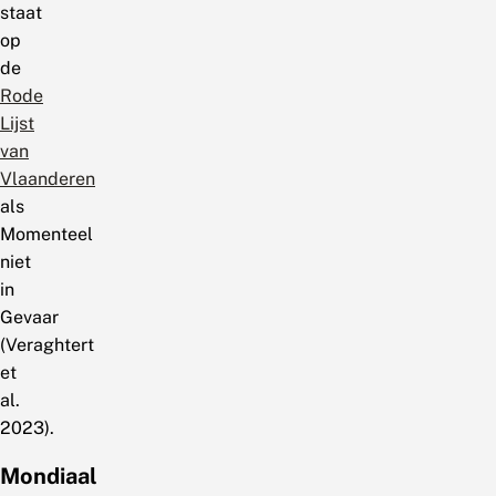
staat
op
de
Rode
Lijst
van
Vlaanderen
als
Momenteel
niet
in
Gevaar
(Veraghtert
et
al.
2023).
Mondiaal