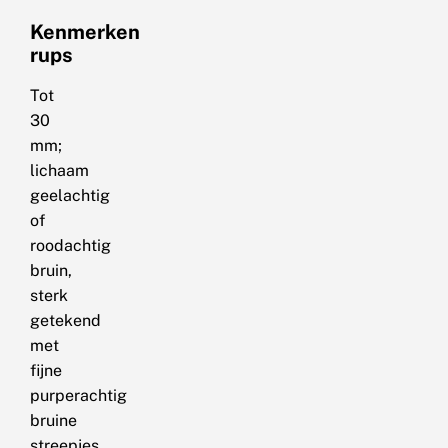
Kenmerken
rups
Tot
30
mm;
lichaam
geelachtig
of
roodachtig
bruin,
sterk
getekend
met
fijne
purperachtig
bruine
streepjes