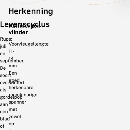
Herkenning
Levenscyclus
Kenmerken
vlinder
Rups:
Voorvleugellengte:
juli
11-
en
14
september.
mm.
De
Een
soort
goed
overwintert
herkenbare
als
roomkleurige
gordelpop
spanner
aan
met
een
zowel
blad
op
of