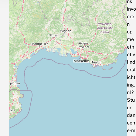
ns
invo
ere
n
op
me
etn
et.v
lind
erst
icht
ing.
nl?
Stu
ur
dan
een
e‑m