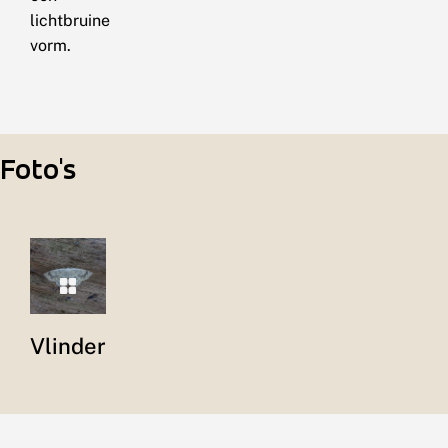
lichtbruine
vorm.
Foto's
Vlinder