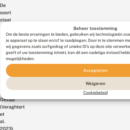
De
soort
staat
op
Beheer toestemming
de
Om de beste ervaringen te bieden, gebruiken wij technologieën zoa
je apparaat op te slaan en/of te raadplegen. Door in te stemmen 
Rode
wij gegevens zoals surfgedrag of unieke ID's op deze site verwerk
Lijst
geeft of uw toestemming intrekt, kan dit een nadelige invloed heb
van
mogelijkheden.
Vlaanderen
Accepteren
als
Momenteel
Weigeren
niet
in
Cookiebeleid
Gevaar
(Veraghtert
et
al.
2023).