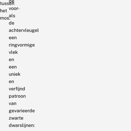
de
tussen
voor-
het
als
mos.
de
achtervleugel
een
ringvormige
vlek
en
een
uniek
en
verfijnd
patroon
van
gevarieerde
zwarte
dwarslijnen: