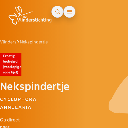
Doorgaan naar inhoud
Vlinders
Nekspindertje
Ernstig
bedreigd
(voorlopige
rode lijst)
Nekspindertje
CYCLOPHORA
ANNULARIA
Ga direct
naar