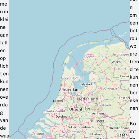
me
n
n in
om
klei
een
ne
bet
aan
rou
tall
wb
en
are
op
tren
lich
d te
t en
kun
kun
nen
nen
ber
ove
eke
rda
nen
g
.
van
Ko
de
mt
waa