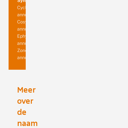
Synoniemen
Cyclophora
annulata
Cosymbia
annulata
Ephyra
annulata
Zonosoma
annulata
Meer
over
de
naam