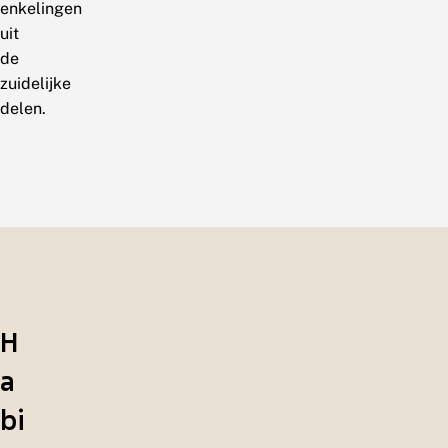
enkelingen
uit
de
zuidelijke
delen.
H
a
bi