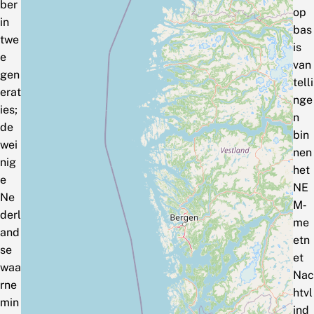
ber
op
in
bas
twe
is
e
van
gen
telli
erat
nge
ies;
n
de
bin
wei
nen
nig
het
e
NE
Ne
M‑
derl
me
and
etn
se
et
waa
Nac
rne
htvl
min
ind