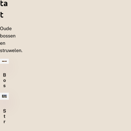
ta
t
Oude
bossen
en
struwelen.
B
o
s
s
e
n
S
t
r
u