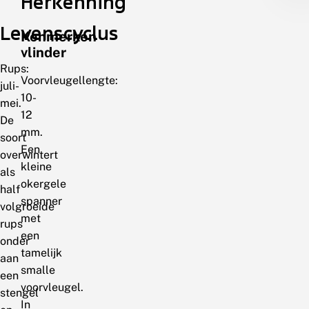
Herkenning
Levenscyclus
Kenmerken
vlinder
Rups:
Voorvleugellengte:
juli-
10-
mei.
12
De
mm.
soort
Een
overwintert
kleine
als
okergele
half
spanner
volgroeide
met
rups
een
onder
tamelijk
aan
smalle
een
voorvleugel.
stengel
In