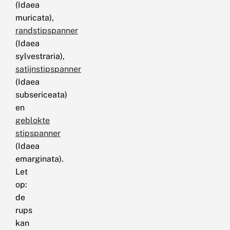
(Idaea
muricata),
randstipspanner
(Idaea
sylvestraria),
satijnstipspanner
(Idaea
subsericeata)
en
geblokte
stipspanner
(Idaea
emarginata).
Let
op:
de
rups
kan