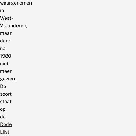
waargenomen
in
West-
Vlaanderen,
maar
daar
na
1980
niet
meer
gezien.
De
soort
staat
op
de
Rode
Lijst