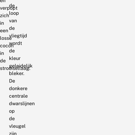
en
de
verpopt
loop
zich
van
in
de
een
vliegtijd
losse
wordt
cocon
de
in
kleur
de
geleidelijk
strooisellaag.
bleker.
De
donkere
centrale
dwarslijnen
op
de
vleugel
zijn