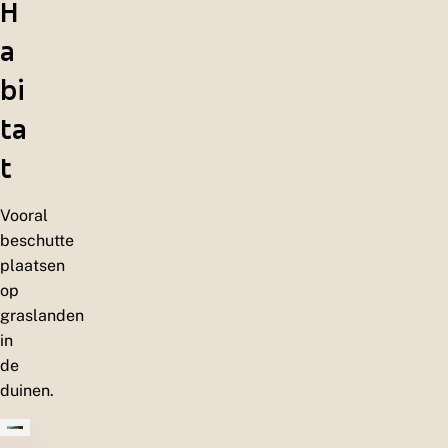
H
a
bi
ta
t
Vooral
beschutte
plaatsen
op
graslanden
in
de
duinen.