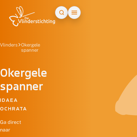
Doorgaan naar inhoud
Vlinders
Okergele
spanner
Okergele
spanner
IDAEA
OCHRATA
Ga direct
naar