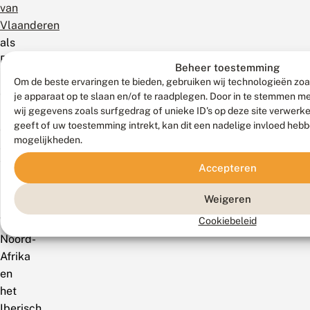
van
Vlaanderen
als
Bijna
Beheer toestemming
in
Om de beste ervaringen te bieden, gebruiken wij technologieën zoa
Gevaar
je apparaat op te slaan en/of te raadplegen. Door in te stemmen 
wij gegevens zoals surfgedrag of unieke ID's op deze site verwerk
(Veraghtert
geeft of uw toestemming intrekt, kan dit een nadelige invloed heb
et
mogelijkheden.
al.
2023).
Accepteren
Mondiaal
Weigeren
Cookiebeleid
Van
Noord-
Afrika
en
het
Iberisch