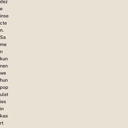
dez
e
inse
cte
n.
Sa
me
n
kun
nen
we
hun
pop
ulat
ies
in
kaa
rt