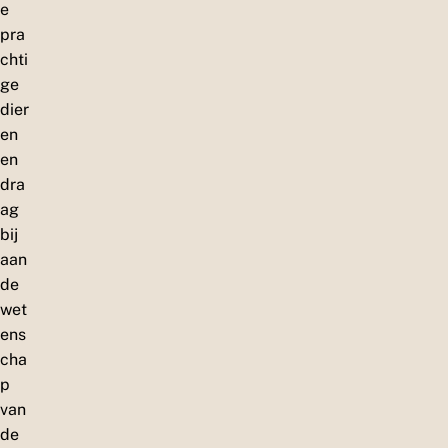
e
pra
chti
ge
dier
en
en
dra
ag
bij
aan
de
wet
ens
cha
p
van
de