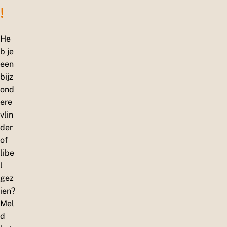
!
He
b je
een
bijz
ond
ere
vlin
der
of
libe
l
gez
ien?
Mel
d