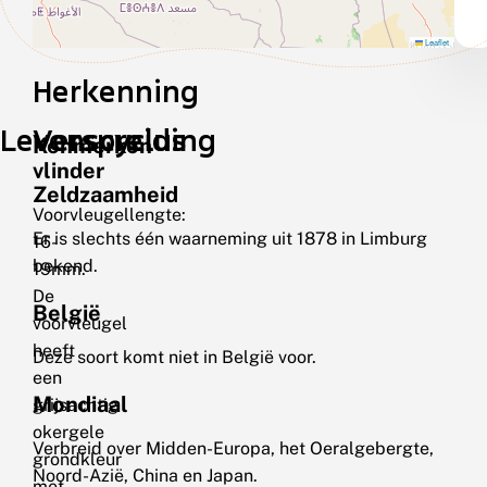
Leaflet
Herkenning
Levenscyclus
Verspreiding
Kenmerken
vlinder
Zeldzaamheid
Voorvleugellengte:
Er is slechts één waarneming uit 1878 in Limburg
16-
bekend.
19mm.
De
België
voorvleugel
heeft
Deze soort komt niet in België voor.
een
Mondiaal
grijsachtig
okergele
Verbreid over Midden-Europa, het Oeralgebergte,
grondkleur
Noord-Azië, China en Japan.
met