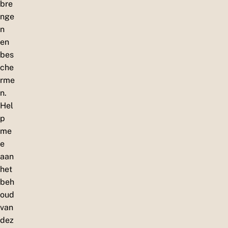
bre
nge
n
en
bes
che
rme
n.
Hel
p
me
e
aan
het
beh
oud
van
dez