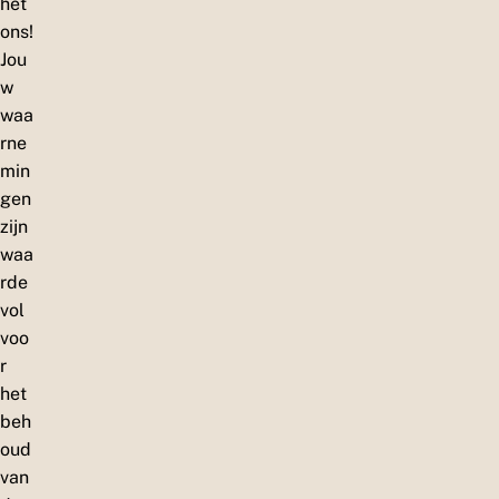
het
ons!
Jou
w
waa
rne
min
gen
zijn
waa
rde
vol
voo
r
het
beh
oud
van