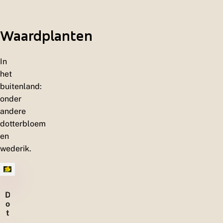
Waardplanten
In
het
buitenland:
onder
andere
dotterbloem
en
wederik.
D
o
t
t