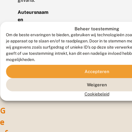
gilvaria.
Auteursnaam
en
jaartal
Beheer toestemming
(Eversmann,
Om de beste ervaringen te bieden, gebruiken wij technologieën zoa
je apparaat op te slaan en/of te raadplegen. Door in te stemmen 
1837)
wij gegevens zoals surfgedrag of unieke ID's op deze site verwerk
geeft of uw toestemming intrekt, kan dit een nadelige invloed heb
mogelijkheden.
Accepteren
Weigeren
Cookiebeleid
G
e