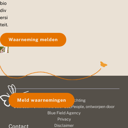
bio
div
ersi
teit.
Waarneming melden
Meld waarnemingen
© 2026 Vlinderstichting
Duurzaam ontwikkeld door
Go2People
, ontworpen door
Blue Field Agency
Privacy
Contact
Disclaimer