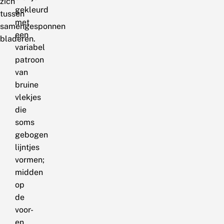
zich
gekleurd
tussen
met
samengesponnen
een
bladeren.
variabel
patroon
van
bruine
vlekjes
die
soms
gebogen
lijntjes
vormen;
midden
op
de
voor-
en