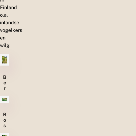
Finland
o.a.
inlandse
vogelkers
en
wilg.
B
e
r
k
B
o
s
b