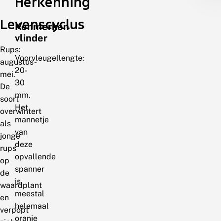
Herkenning
Levenscyclus
Kenmerken
vlinder
Rups:
Voorvleugellengte:
augustus-
20-
mei.
30
De
mm.
soort
Het
overwintert
mannetje
als
van
jonge
deze
rups
opvallende
op
spanner
de
is
waardplant
meestal
en
helemaal
verpopt
oranje