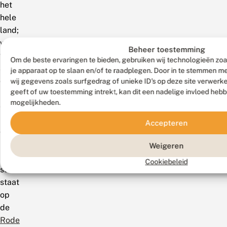
het
hele
land;
weinig
Beheer toestemming
waargenomen
Om de beste ervaringen te bieden, gebruiken wij technologieën zoa
aan
je apparaat op te slaan en/of te raadplegen. Door in te stemmen 
de
wij gegevens zoals surfgedrag of unieke ID's op deze site verwerk
geeft of uw toestemming intrekt, kan dit een nadelige invloed heb
kust
mogelijkheden.
en
in
Accepteren
de
polders.
Weigeren
De
Cookiebeleid
soort
staat
op
de
Rode