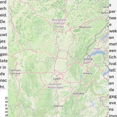
erd
s
erh
per
eid.
twe
De
e
vro
wek
uwt
en
jes
met
vlie
een
gen
lich
late
tval
r in
tell
de
en
nac
en
ht.
de
geg
Or
anj
eve
e
iep
ns
ent
akv
invo