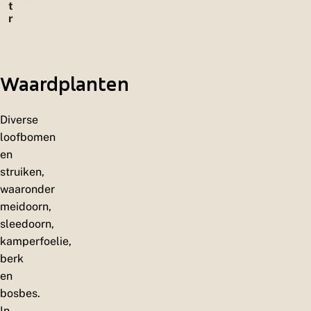
t
e
r
n
u
w
e
l
Waardplanten
e
n
Diverse
loofbomen
en
struiken,
waaronder
meidoorn,
sleedoorn,
kamperfoelie,
berk
en
bosbes.
In