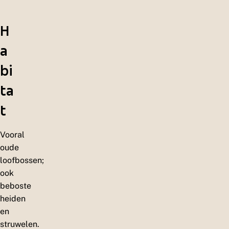
H
a
bi
ta
t
Vooral
oude
loofbossen;
ook
beboste
heiden
en
struwelen.