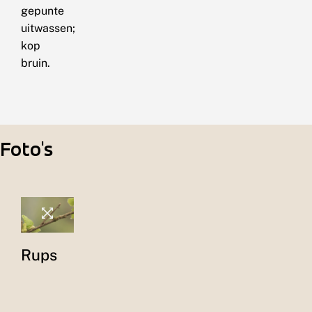
gepunte
uitwassen;
kop
bruin.
Foto's
Rups