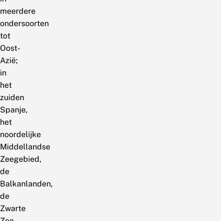
meerdere
ondersoorten
tot
Oost-
Azië;
in
het
zuiden
Spanje,
het
noordelijke
Middellandse
Zeegebied,
de
Balkanlanden,
de
Zwarte
Zee