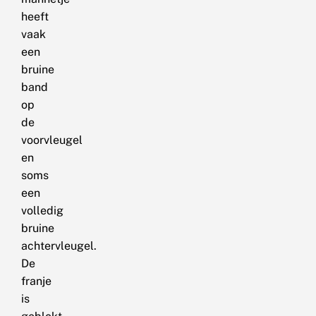
heeft
vaak
een
bruine
band
op
de
voorvleugel
en
soms
een
volledig
bruine
achtervleugel.
De
franje
is