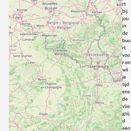
rt
bij
jou
in
de
buu
rt
voo
r en
wil
je
tijd
ens
de
vlie
gtij
d
een