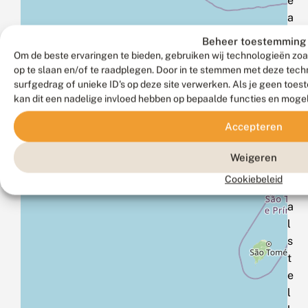
e
a
a
Beheer toestemming
n
Om de beste ervaringen te bieden, gebruiken wij technologieën zoa
t
op te slaan en/of te raadplegen. Door in te stemmen met deze tec
surfgedrag of unieke ID's op deze site verwerken. Als je geen toe
e
kan dit een nadelige invloed hebben op bepaalde functies en moge
m
e
Accepteren
l
d
Weigeren
e
Cookiebeleid
n
a
l
s
t
e
l