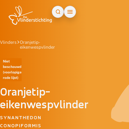
Doorgaan naar inhoud
Vlinders
Oranjetip-
eikenwespvlinder
Niet
beschouwd
(voorlopige
rode lijst)
Oranjetip-
eikenwespvlinder
SYNANTHEDON
CONOPIFORMIS