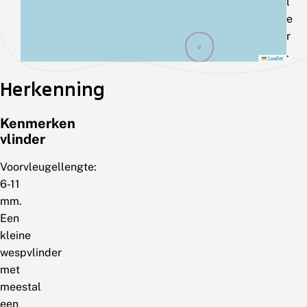
l
e
r
.
Leaflet
Herkenning
Kenmerken
vlinder
Voorvleugellengte:
6-11
mm.
Een
kleine
wespvlinder
met
meestal
een