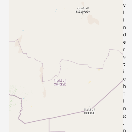
v
l
i
n
d
e
r
s
t
i
c
h
t
i
n
g
.
n