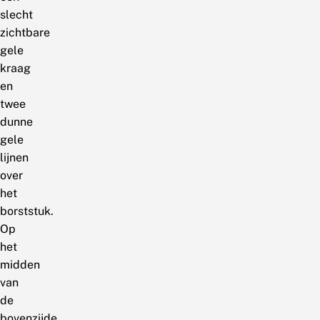
slecht
zichtbare
gele
kraag
en
twee
dunne
gele
lijnen
over
het
borststuk.
Op
het
midden
van
de
bovenzijde