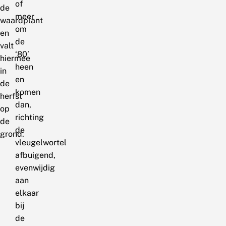
of
de
meer
waardplant
om
en
de
valt
‘80’
hiermee
heen
in
en
de
komen
herfst
dan,
op
richting
de
de
grond.
vleugelwortel
afbuigend,
evenwijdig
aan
elkaar
bij
de