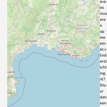
eve
ns
invo
ere
n
op
me
etn
et.v
lind
erst
icht
ing.
nl?
Stu
ur
dan
een