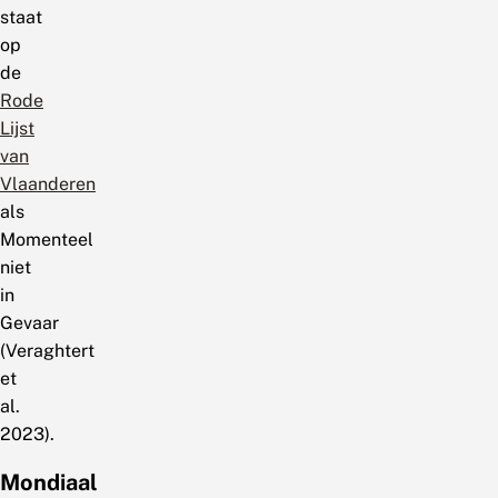
staat
op
de
Rode
Lijst
van
Vlaanderen
als
Momenteel
niet
in
Gevaar
(Veraghtert
et
al.
2023).
Mondiaal