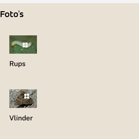
Foto's
Rups
Vlinder