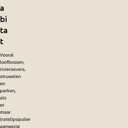
a
bi
ta
t
Vooral
loofbossen,
rivieroevers,
struwelen
en
parken,
als
er
maar
(ratel)populier
aanwezig