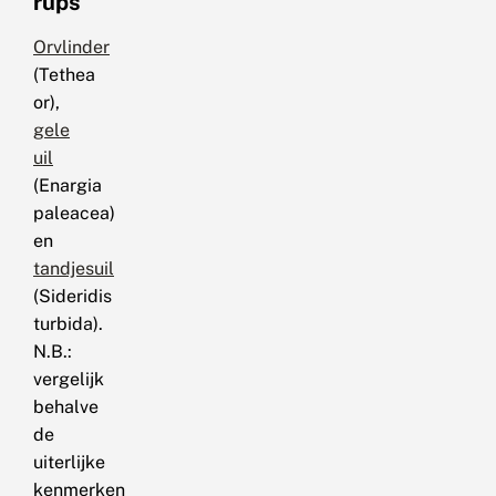
rups
Orvlinder
(Tethea
or),
gele
uil
(Enargia
paleacea)
en
tandjesuil
(Sideridis
turbida).
N.B.:
vergelijk
behalve
de
uiterlijke
kenmerken