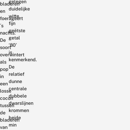
gelegen
bladeren
duidelijke
en
witte,
foerageert
fijn
´s
geëtste
nachts.
getal
De
‘80’
soort
is
overwintert
kenmerkend.
als
De
pop
relatief
in
dunne
een
centrale
losse
dubbele
cocon
dwarslijnen
tussen
krommen
de
beide
bladeren
min
van