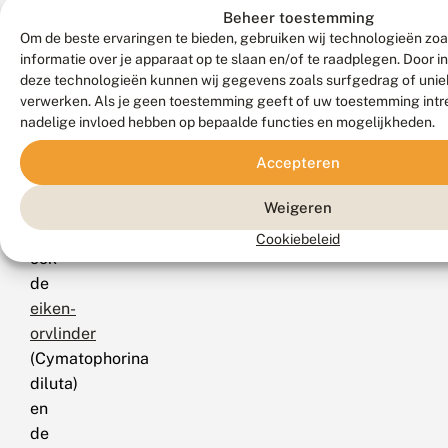
gegolfd,
Beheer toestemming
meestal
Om de beste ervaringen te bieden, gebruiken wij technologieën zo
wat
informatie over je apparaat op te slaan en/of te raadplegen. Door 
deze technologieën kunnen wij gegevens zoals surfgedrag of uniek
dikker
verwerken. Als je geen toestemming geeft of uw toestemming intre
en
nadelige invloed hebben op bepaalde functies en mogelijkheden.
groter
in
Accepteren
aantal
Weigeren
zijn.
Zie
Cookiebeleid
ook
de
eiken-
orvlinder
(Cymatophorina
diluta)
en
de