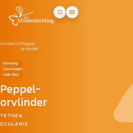
Doorgaan naar inhoud
Vlinders
Peppel-
orvlinder
Gevoelig
(voorlopige
rode lijst)
Peppel-
orvlinder
TETHEA
OCULARIS