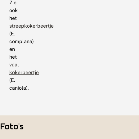
Zie
ook
het
streepkokerbeertje
(E.
complana)
en
het
vaal
kokerbeertje
(E.
caniola).
Foto's