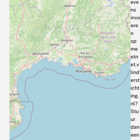
eve
ns
invo
ere
n
op
me
etn
et.v
lind
erst
icht
ing.
nl?
Stu
ur
dan
een