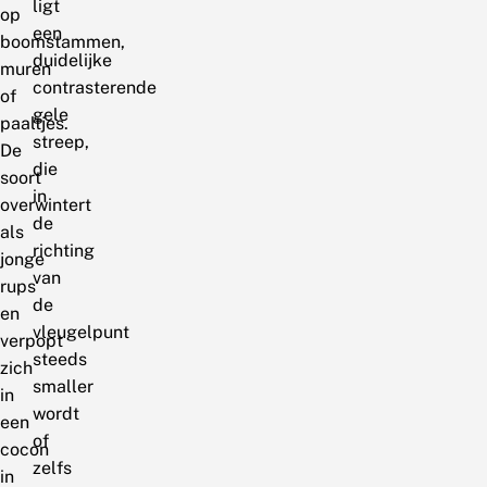
ligt
op
een
boomstammen,
duidelijke
muren
contrasterende
of
gele
paaltjes.
streep,
De
die
soort
in
overwintert
de
als
richting
jonge
van
rups
de
en
vleugelpunt
verpopt
steeds
zich
smaller
in
wordt
een
of
cocon
zelfs
in