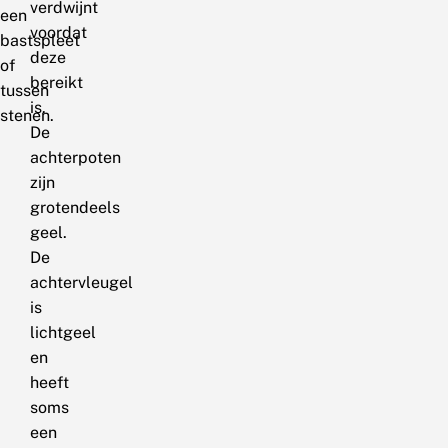
verdwijnt
een
voordat
bastspleet
deze
of
bereikt
tussen
is.
stenen.
De
achterpoten
zijn
grotendeels
geel.
De
achtervleugel
is
lichtgeel
en
heeft
soms
een