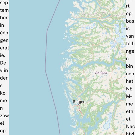
sep
rt
tem
op
ber
bas
in
is
één
van
gen
telli
erat
nge
ie.
n
De
bin
vlin
nen
der
het
s
NE
ko
M‑
me
me
n
etn
zow
et
el
Nac
op
htvl