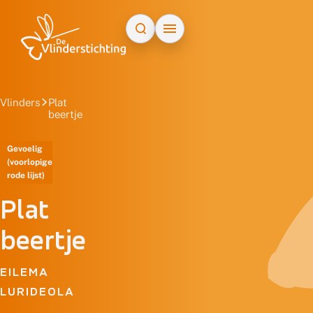
Doorgaan naar inhoud
Vlinders
Plat
beertje
Gevoelig
(voorlopige
rode lijst)
Plat
beertje
EILEMA
LURIDEOLA