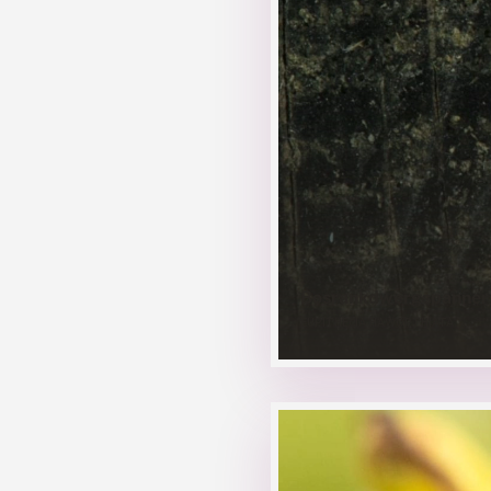
Bosrankdwergspanner
EUPITHECIA HAWORTHIATA