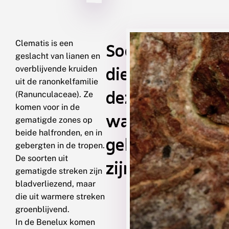
Clematis is een
Soorten
geslacht van lianen en
die
overblijvende kruiden
uit de ranonkelfamilie
deze
(Ranunculaceae). Ze
komen voor in de
waardplant
gematigde zones op
beide halfronden, en in
gebruiken
gebergten in de tropen.
De soorten uit
zijn
gematigde streken zijn
bladverliezend, maar
die uit warmere streken
groenblijvend.
In de Benelux komen