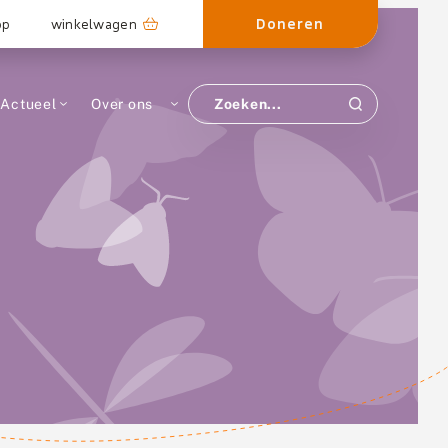
Doneren
op
winkelwagen
Actueel
Over ons