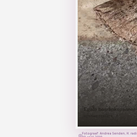
Egale bosrankspanner
HORISME TERSATA
Fotograaf: Andrea Senden, H. radi