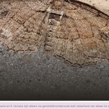
caria en H. tersata zijn alleen via genitaliënonderzoek met zekerheid van elkaar te