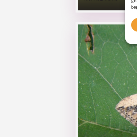
ge
THYRIS FENESTRELLA
be