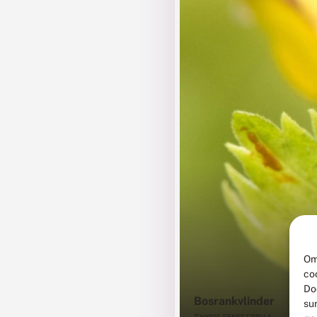
Om
co
Do
Bosrankvlinder
su