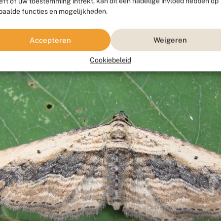
eft of uw toestemming intrekt, kan dit een nadelige invloed hebben op
paalde functies en mogelijkheden.
Fotograaf: Jurriën van Deijk, Piepert, Zd-Limburg, 26 juni 2016
Accepteren
Weigeren
Cookiebeleid