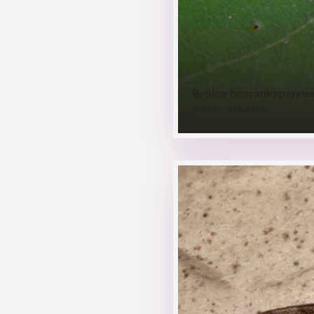
Bruine bosrankspanne
HORISME VITALBATA