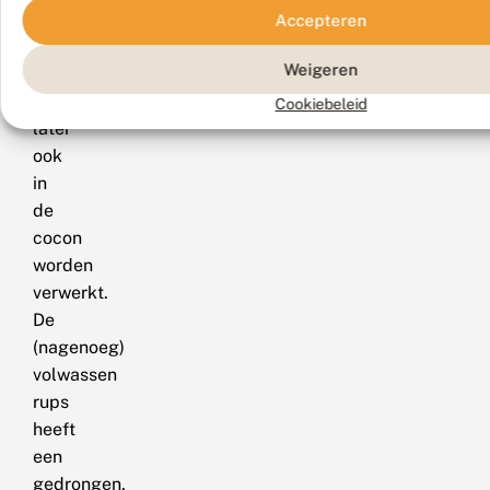
rups
Accepteren
langwerpige
Weigeren
vlokken
die
Cookiebeleid
later
ook
in
de
cocon
worden
verwerkt.
De
(nagenoeg)
volwassen
rups
heeft
een
gedrongen,