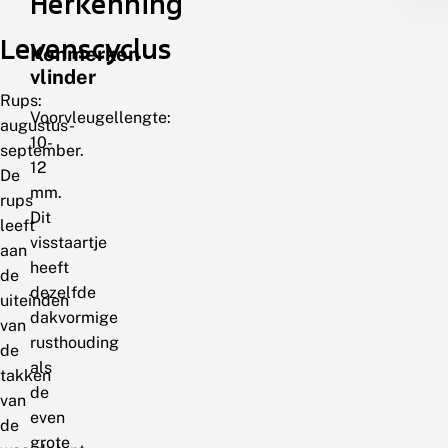
Herkenning
Levenscyclus
Kenmerken
vlinder
Rups:
Voorvleugellengte:
augustus-
10-
september.
12
De
mm.
rups
Dit
leeft
visstaartje
aan
heeft
de
dezelfde
uiteinden
dakvormige
van
rusthouding
de
als
takken
de
van
even
de
grote