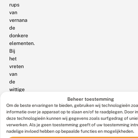
rups
van
vernana
de
donkere
elementen.
Bij
het
vreten
van
de
wittige
onderzijde
Beheer toestemming
van
Om de beste ervaringen te bieden, gebruiken wij technologieën zo
informatie over je apparaat op te slaan en/of te raadplegen. Door 
het
deze technologieën kunnen wij gegevens zoals surfgedrag of uniek
blad
verwerken. Als je geen toestemming geeft of uw toestemming intre
produceert
nadelige invloed hebben op bepaalde functies en mogelijkheden.
de