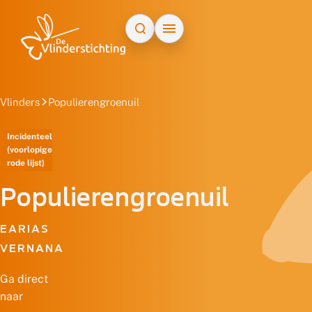
Doorgaan naar inhoud
Vlinders
Populierengroenuil
Incidenteel
(voorlopige
rode lijst)
Populierengroenuil
EARIAS
VERNANA
Ga direct
naar