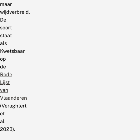
maar
wijdverbreid.
De
soort
staat
als
Kwetsbaar
op
de
Rode
Lijst
van
Vlaanderen
(Veraghtert
et
al.
2023).