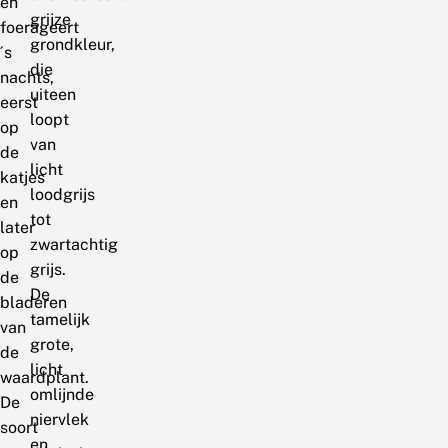
en
grijze
foerageert
grondkleur,
´s
die
nachts,
uiteen
eerst
loopt
op
van
de
licht
katjes
loodgrijs
en
tot
later
zwartachtig
op
grijs.
de
De
bladeren
tamelijk
van
grote,
de
licht
waardplant.
omlijnde
De
niervlek
soort
en