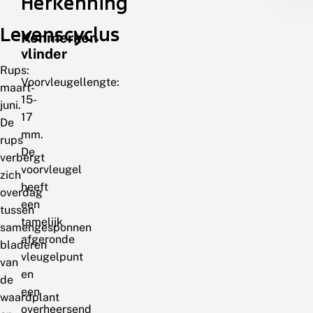
Herkenning
Levenscyclus
Kenmerken
vlinder
Rups:
Voorvleugellengte:
maart-
15-
juni.
17
De
mm.
rups
De
verbergt
voorvleugel
zich
heeft
overdag
een
tussen
tamelijk
samengesponnen
afgeronde
bladeren
vleugelpunt
van
en
de
een
waardplant
overheersend