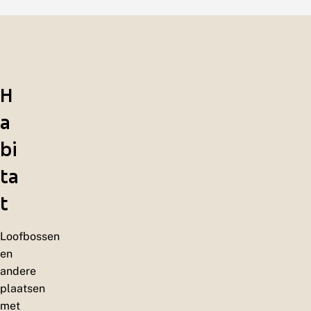
H
a
bi
ta
t
Loofbossen
en
andere
plaatsen
met