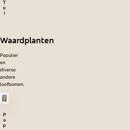
T
u
i
n
e
n
Waardplanten
Populier
en
diverse
andere
loofbomen.
P
o
p