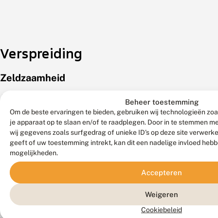
Verspreiding
Zeldzaamheid
Algemeen.
Beheer toestemming
Komt
Om de beste ervaringen te bieden, gebruiken wij technologieën zoa
verspreid
je apparaat op te slaan en/of te raadplegen. Door in te stemmen 
wij gegevens zoals surfgedrag of unieke ID's op deze site verwerk
over
geeft of uw toestemming intrekt, kan dit een nadelige invloed heb
het
mogelijkheden.
land
voor;
Accepteren
op
Weigeren
sommige
vliegplaatsen
Cookiebeleid