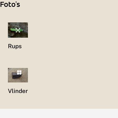
Foto's
Rups
Vlinder