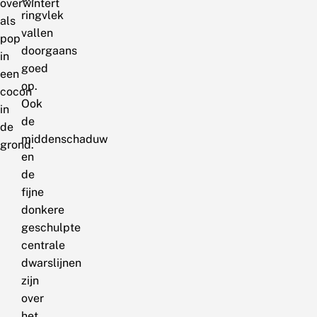
overwintert
ringvlek
als
vallen
pop
doorgaans
in
goed
een
op.
cocon
Ook
in
de
de
middenschaduw
grond.
en
de
fijne
donkere
geschulpte
centrale
dwarslijnen
zijn
over
het