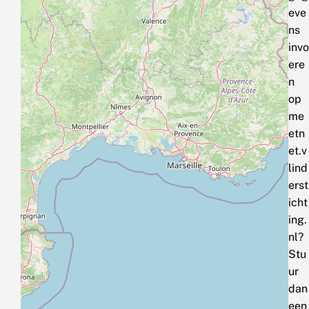
eve
ns
invo
ere
n
op
me
etn
et.v
lind
erst
icht
ing.
nl?
Stu
ur
dan
een