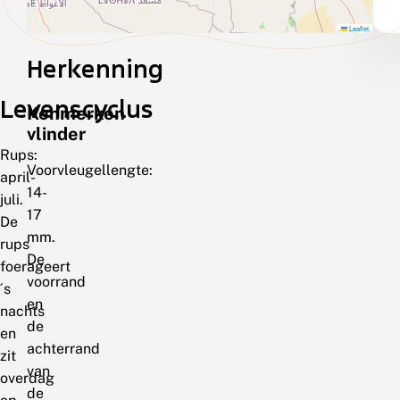
Leaflet
Herkenning
Levenscyclus
Kenmerken
vlinder
Rups:
Voorvleugellengte:
april-
14-
juli.
17
De
mm.
rups
De
foerageert
voorrand
´s
en
nachts
de
en
achterrand
zit
van
overdag
de