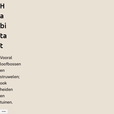
H
a
bi
ta
t
Vooral
loofbossen
en
struwelen;
ook
heiden
en
tuinen.