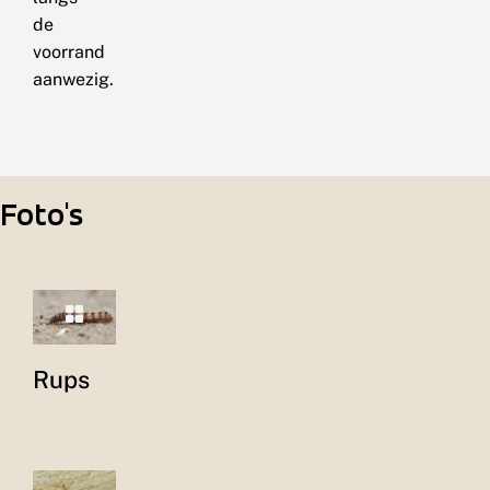
de
voorrand
aanwezig.
Foto's
Rups