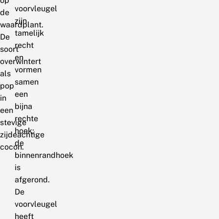
op
voorvleugel
de
zijn
waardplant.
tamelijk
De
recht
soort
en
overwintert
vormen
als
samen
pop
een
in
bijna
een
rechte
stevige
hoek;
zijdeachtige
de
cocon.
binnenrandhoek
is
afgerond.
De
voorvleugel
heeft