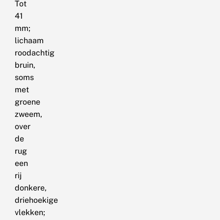
Tot
41
mm;
lichaam
roodachtig
bruin,
soms
met
groene
zweem,
over
de
rug
een
rij
donkere,
driehoekige
vlekken;