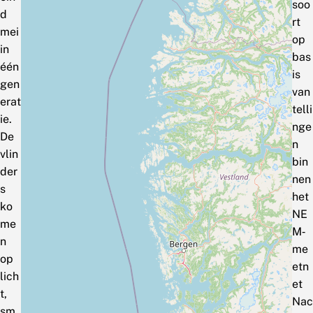
soo
d
rt
mei
op
in
bas
één
is
gen
van
erat
telli
ie.
nge
De
n
vlin
bin
der
nen
s
het
ko
NE
me
M‑
n
me
op
etn
lich
et
t,
Nac
sm