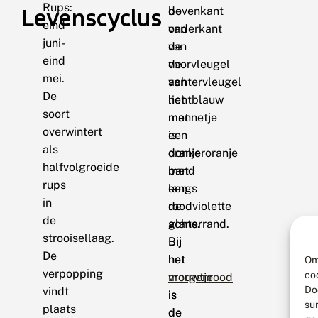
Rups:
Levenscyclus
bovenkant
de
eind
van
onderkant
juni-
de
van
eind
voorvleugel
de
mei.
van
achtervleugel
De
het
lichtblauw
soort
mannetje
met
overwintert
is
een
als
donkeroranje
oranje
halfvolgroeide
met
band
rups
een
langs
in
roodviolette
de
de
glans.
achterrand.
strooisellaag.
Bij
Bij
De
het
het
Om
verpopping
co
vrouwtje
morgenrood
Do
vindt
is
is
su
plaats
de
de