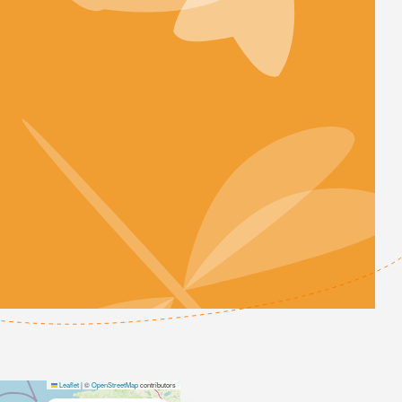
Leaflet
|
©
OpenStreetMap
contributors