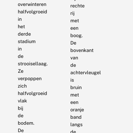
overwinteren
rechte
halfvolgroeid
rij
in
met
het
een
derde
boog.
stadium
De
in
bovenkant
de
van
strooisellaag.
de
Ze
achtervleugel
verpoppen
is
zich
bruin
halfvolgroeid
met
vlak
een
bij
oranje
de
band
bodem.
langs
De
de