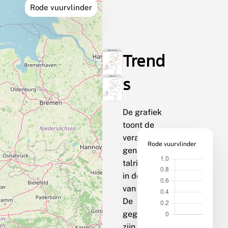
Rode vuurvlinder
Trend
s
De grafiek
toont de
veranderin
Rode vuurvlinder
gen van de
talrijkheid
in de loop
van de tijd.
De
gegevens
zijn