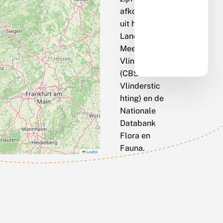
afkomstig
uit het
Landelijk
Meetnet
Vlinders
(CBS / De
Vlinderstic
hting) en de
Nationale
Databank
Flora en
Fauna.
Leaflet