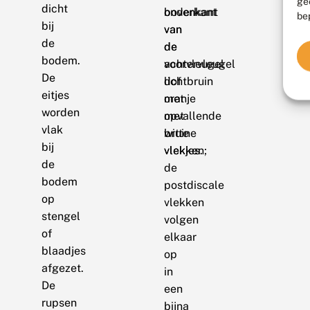
ge
dicht
bovenkant
onderkant
be
bij
van
van
de
de
de
bodem.
voorvleugel
achtervleugel
De
dof
lichtbruin
eitjes
oranje
met
worden
met
opvallende
vlak
bruine
witte
bij
vlekken;
vlekjes.
de
de
bodem
postdiscale
op
vlekken
stengel
volgen
of
elkaar
blaadjes
op
afgezet.
in
De
een
rupsen
bijna