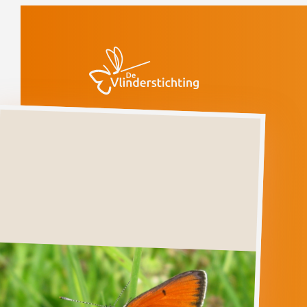
Doorgaan naar inhoud
Vlinders
Rode
vuurvlinder
Verdwenen
Rode
vuurvlinder
LYCAENA