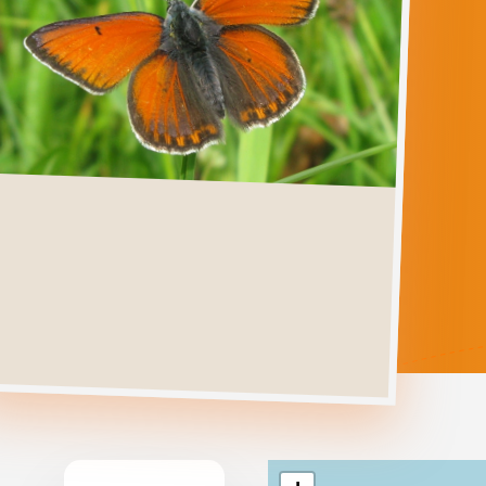
HIPPOTHOE
Ga direct naar
Verspreiding
Levenscyclus
Herkenning
Foto's
Habitat &
Waardplanten