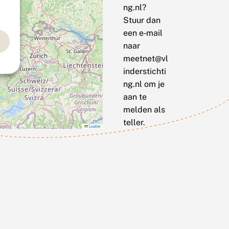
ng.nl?
Stuur dan
een e‑mail
naar
meetnet@vl
inderstichti
ng.nl om je
aan te
melden als
teller.
Leaflet