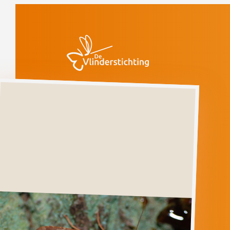
Doorgaan naar inhoud
Vlinders
Roodachtige
herfstuil
Bedreigd
(voorlopige rode
lijst)
Roodachtige
herfstuil