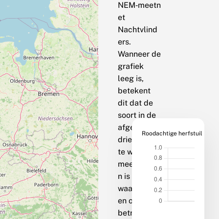
NEM‑meetn
et
Nachtvlind
ers.
Wanneer de
grafiek
leeg is,
betekent
dit dat de
soort in de
afgelopen
Roodachtige herfstuil
drie jaar op
te weinig
meetpunte
n is
waargenom
en om een
betrouwbar