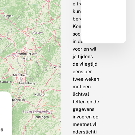
e trend te
kunnen
berekenen.
Komt de
soort bij jou
in de buurt
voor en wil
je tijdens
de vliegtijd
eens per
twee weken
met een
lichtval
tellen en de
gegevens
invoeren op
meetnet.vli
ng
nderstichti