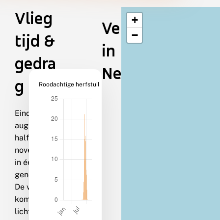
Vlieg
+
Verspreiding
−
tijd &
in
gedra
Nederland
g
Roodachtige herfstuil
Eind
augustus-
half
november
in één
generatie.
De vlinders
komen op
licht, maar