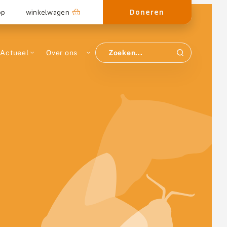
Doneren
op
winkelwagen
Actueel
Over ons