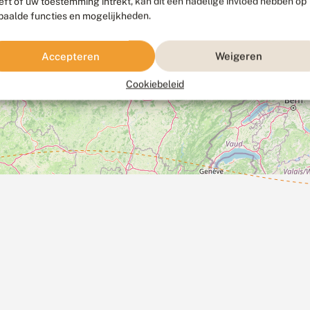
eft of uw toestemming intrekt, kan dit een nadelige invloed hebben op
paalde functies en mogelijkheden.
Accepteren
Weigeren
Cookiebeleid