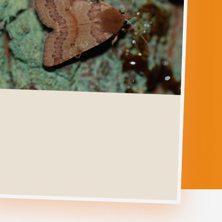
AGROCHOLA
HELVOLA
Ga direct naar
Verspreiding
Levenscyclus
Herkenning
Foto's
Habitat &
Waardplanten