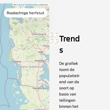
Leaflet
|
©
OpenStreetMap
contributors
Roodachtige herfstuil
Trend
s
De grafiek
toont de
populatietr
end van de
soort op
basis van
tellingen
binnen het