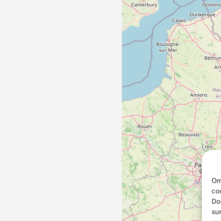
Om
co
Do
su