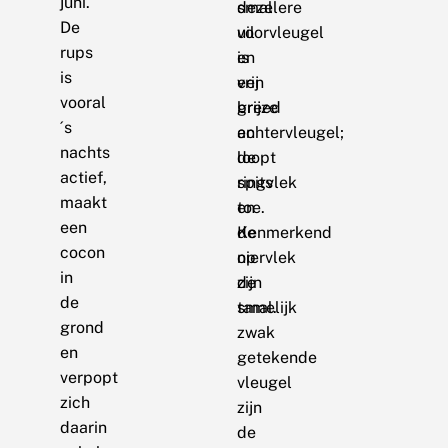
juni.
deze
smallere
De
uil
voorvleugel
rups
is
en
is
vrij
een
vooral
breed
grijze
´s
en
achtervleugel;
nachts
loopt
de
actief,
spits
ringvlek
maakt
toe.
en
een
Kenmerkend
de
cocon
op
niervlek
in
de
zijn
de
tamelijk
smal.
grond
zwak
en
getekende
verpopt
vleugel
zich
zijn
daarin
de