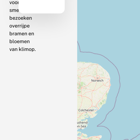
vooral op
smeer; ze
bezoeken
overrijpe
bramen en
bloemen
van klimop.