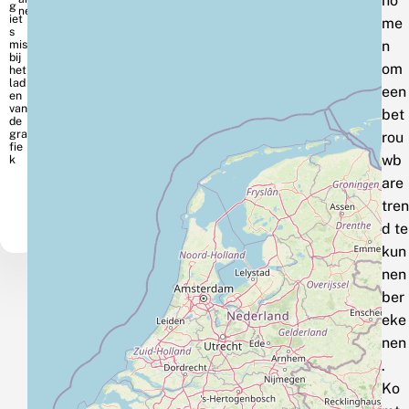
no
ner
me
n
om
een
bet
rou
wb
are
tren
d te
kun
nen
ber
eke
nen
.
Ko