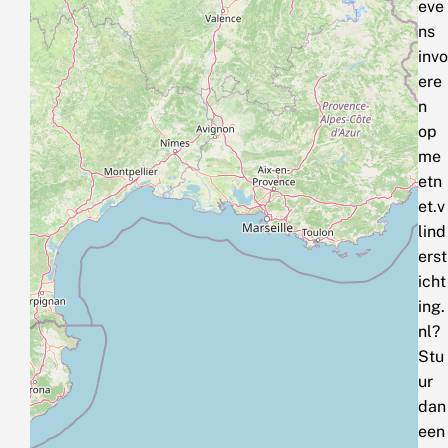
eve
ns
invo
ere
n
op
me
etn
et.v
lind
erst
icht
ing.
nl?
Stu
ur
dan
een