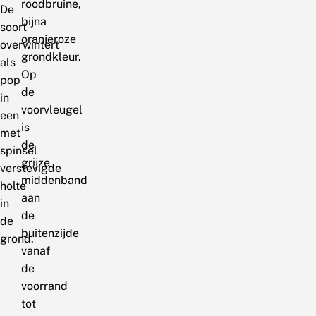
roodbruine,
De
bijna
soort
oranjeroze
overwintert
grondkleur.
als
Op
pop
de
in
voorvleugel
een
is
met
de
spinsel
grijze
verstevigde
middenband
holte
aan
in
de
de
buitenzijde
grond.
vanaf
de
voorrand
tot