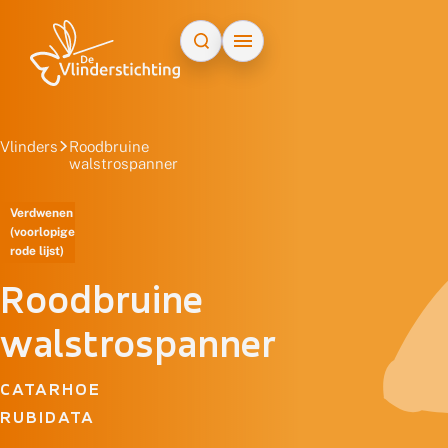
Doorgaan naar inhoud
Vlinders
Roodbruine
walstrospanner
Verdwenen
(voorlopige
rode lijst)
Roodbruine
walstrospanner
CATARHOE
RUBIDATA