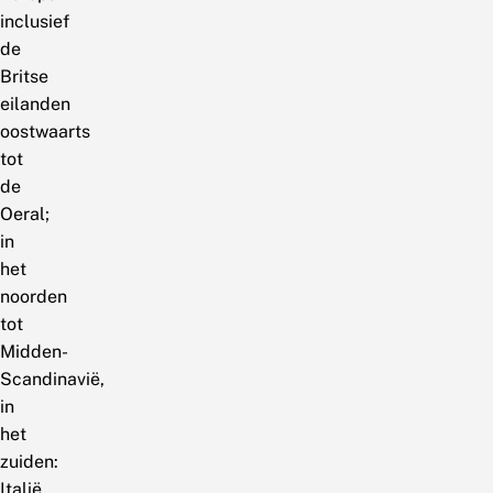
inclusief
de
Britse
eilanden
oostwaarts
tot
de
Oeral;
in
het
noorden
tot
Midden-
Scandinavië,
in
het
zuiden:
Italië,