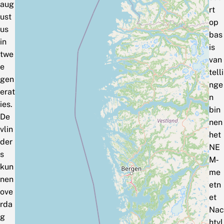
aug
rt
ust
op
us
bas
in
is
twe
van
e
telli
gen
nge
erat
n
ies.
bin
De
nen
vlin
het
der
NE
s
M‑
kun
me
nen
etn
ove
et
rda
Nac
g
htvl