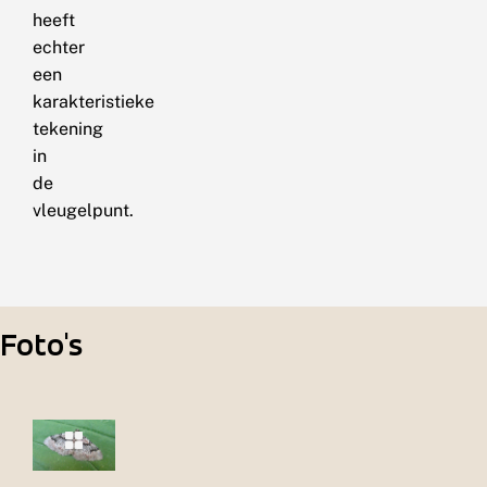
heeft
echter
een
karakteristieke
tekening
in
de
vleugelpunt.
Foto's