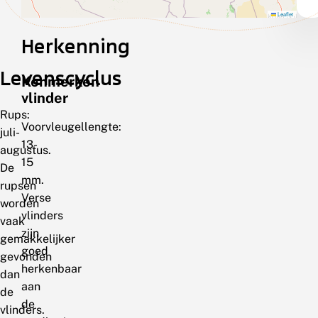
Leaflet
Herkenning
Levenscyclus
Kenmerken
vlinder
Rups:
Voorvleugellengte:
juli-
13-
augustus.
15
De
mm.
rupsen
Verse
worden
vlinders
vaak
zijn
gemakkelijker
goed
gevonden
herkenbaar
dan
aan
de
de
vlinders.