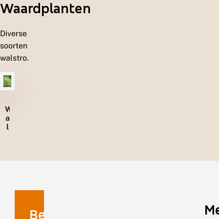
Waardplanten
e
n
Diverse
soorten
walstro.
W
a
l
s
t
r
o
M
Benaming