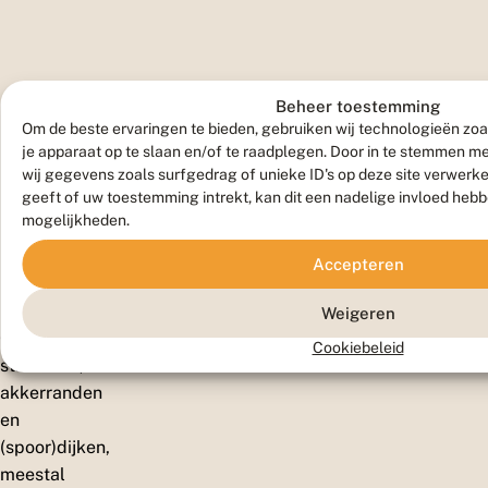
H
Beheer toestemming
Om de beste ervaringen te bieden, gebruiken wij technologieën zoa
a
je apparaat op te slaan en/of te raadplegen. Door in te stemmen 
wij gegevens zoals surfgedrag of unieke ID's op deze site verwerk
bi
geeft of uw toestemming intrekt, kan dit een nadelige invloed heb
mogelijkheden.
ta
Accepteren
t
Weigeren
Graslanden,
Cookiebeleid
struwelen,
akkerranden
en
(spoor)dijken,
meestal