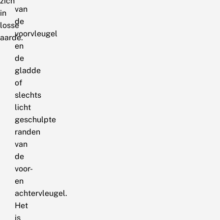
zich
van
in
de
losse
voorvleugel
aarde.
en
de
gladde
of
slechts
licht
geschulpte
randen
van
de
voor-
en
achtervleugel.
Het
is