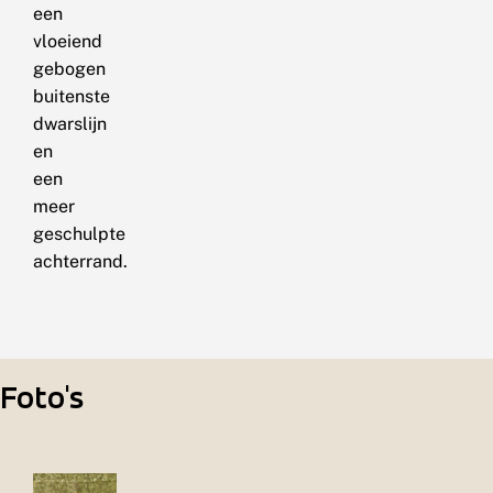
een
vloeiend
gebogen
buitenste
dwarslijn
en
een
meer
geschulpte
achterrand.
Foto's