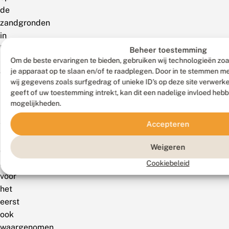
de
zandgronden
in
het
Beheer toestemming
midden
Om de beste ervaringen te bieden, gebruiken wij technologieën zoa
je apparaat op te slaan en/of te raadplegen. Door in te stemmen 
van
wij gegevens zoals surfgedrag of unieke ID's op deze site verwerk
het
geeft of uw toestemming intrekt, kan dit een nadelige invloed heb
land.
mogelijkheden.
In
Accepteren
2009
is
Weigeren
de
soort
Cookiebeleid
voor
het
eerst
ook
waargenomen