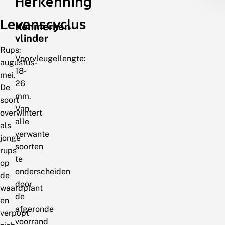
Herkenning
Levenscyclus
Kenmerken
vlinder
Rups:
Voorvleugellengte:
augustus-
18-
mei.
26
De
mm.
soort
Van
overwintert
alle
als
verwante
jonge
soorten
rups
te
op
onderscheiden
de
door
waardplant
de
en
afgeronde
verpopt
voorrand