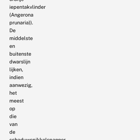
iepentakvlinder
(Angerona
prunaria)).
De
middelste
en
buitenste
dwarslijn
lijken,
indien
aanwezig,
het
meest
op
die
van
de
schaduwspikkelspanner