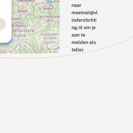
naar
meetnet@vl
inderstichti
ng.nl om je
aan te
melden als
teller.
Leaflet