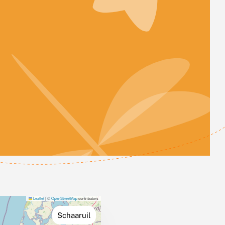
Leaflet
|
©
OpenStreetMap
contributors
Schaaruil