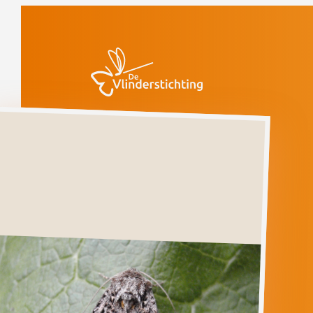
Doorgaan naar inhoud
Vlinders
Schaaruil
Kwetsbaar
(voorlopige rode
lijst)
Schaaruil
HADA
PLEBEJA