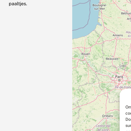
paaltjes.
Om
co
Do
su