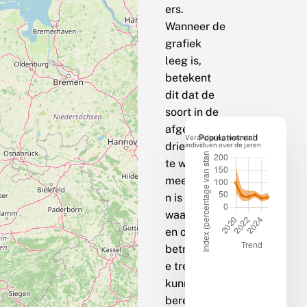
ers.
Wanneer de
grafiek
leeg is,
betekent
dit dat de
soort in de
afgelopen
Verandering in aantal
Populatietrend
drie jaar op
individuen over de jaren
te weinig
meetpunte
n is
waargenom
en om een
betrouwbar
e trend te
kunnen
berekenen.