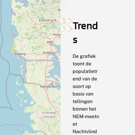
Trend
s
De grafiek
toont de
populatietr
end van de
soort op
basis van
tellingen
binnen het
NEM‑meetn
et
Nachtvlind