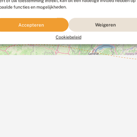
eft of uw toestemming intrekt, kan dit een nadelige invloed hebben op
paalde functies en mogelijkheden.
Accepteren
Weigeren
Cookiebeleid