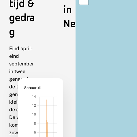
tijd &
in
gedra
Nederland
g
Eind april-
eind
september
in twee
generaties;
de tweede
Schaaruil
generatie is
kleiner dan
de eerste.
De vlinders
komen
zowel op