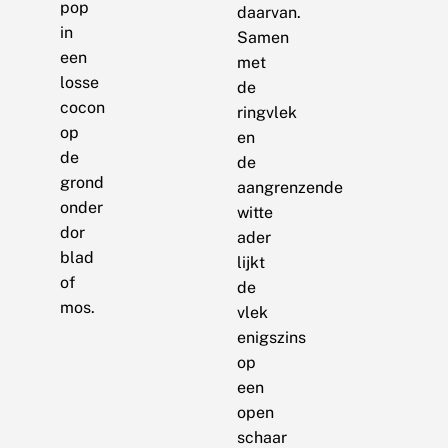
pop
daarvan.
in
Samen
een
met
losse
de
cocon
ringvlek
op
en
de
de
grond
aangrenzende
onder
witte
dor
ader
blad
lijkt
of
de
mos.
vlek
enigszins
op
een
open
schaar