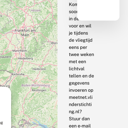
Komt de
soort bij jou
in de buurt
voor en wil
je tijdens
de vliegtijd
eens per
twee weken
met een
lichtval
tellen en de
gegevens
invoeren op
meetnet.vli
nderstichti
ng.nl?
Stuur dan
ng
een e‑mail