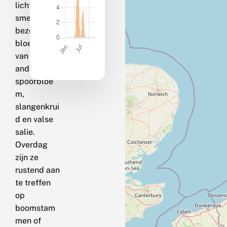
licht als op
smeer en
bezoeken
bloemen
van onder
andere
spoorbloe
m,
slangenkrui
d en valse
salie.
Overdag
zijn ze
rustend aan
te treffen
op
boomstam
men of