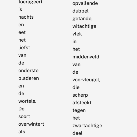
foerageert
opvallende
´s
dubbel
nachts
getande,
en
witachtige
eet
vlek
het
in
liefst
het
van
middenveld
de
van
onderste
de
bladeren
voorvleugel,
en
die
de
scherp
wortels.
afsteekt
De
tegen
soort
het
overwintert
zwartachtige
als
deel