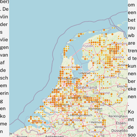
ber)
om
. De
een
vlin
bet
der
rou
s
wb
vlie
are
gen
tren
van
d te
af
kun
de
nen
sch
ber
em
eke
erin
nen
g
.
en
Ko
ko
mt
me
de
n
soo