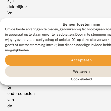
zijn
duidelijker.
Vrij
sterk
Beheer toestemming
met
Om de beste ervaringen te bieden, gebruiken wij technologieën zoa
dwarslijnen
je apparaat op te slaan en/of te raadplegen. Door in te stemmen 
getekende
wij gegevens zoals surfgedrag of unieke ID's op deze site verwerk
exemplaren
geeft of uw toestemming intrekt, kan dit een nadelige invloed heb
van
mogelijkheden.
de
Accepteren
schermbloemdwergspanner
zijn
Weigeren
soms
Cookiebeleid
moeilijk
te
onderscheiden
van
de