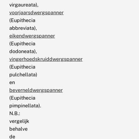
virgaureata),
voorjaarsdwergspanner
(Eupithecia
abbreviata),
eikendwergspanner
(Eupithecia
dodoneata),
vingerhoedskruiddwergspanner
(Eupithecia
pulchellata)
en
beverneldwergspanner
(Eupithecia
pimpinellata).
N.B.:
vergelijk
behalve
de