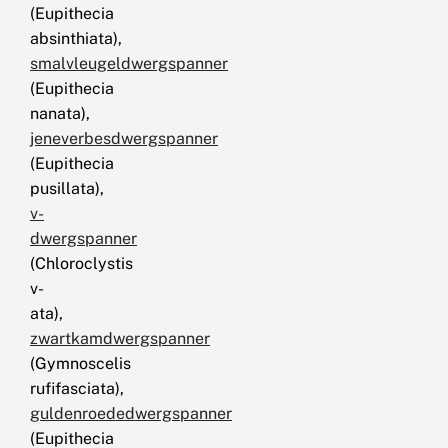
(Eupithecia
absinthiata),
smalvleugeldwergspanner
(Eupithecia
nanata),
jeneverbesdwergspanner
(Eupithecia
pusillata),
v-
dwergspanner
(Chloroclystis
v-
ata),
zwartkamdwergspanner
(Gymnoscelis
rufifasciata),
guldenroededwergspanner
(Eupithecia