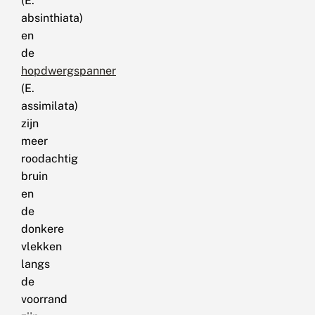
(E.
absinthiata)
en
de
hopdwergspanner
(E.
assimilata)
zijn
meer
roodachtig
bruin
en
de
donkere
vlekken
langs
de
voorrand