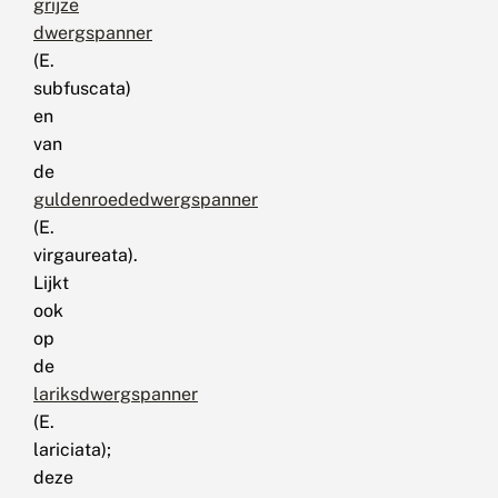
grijze
dwergspanner
(E.
subfuscata)
en
van
de
guldenroededwergspanner
(E.
virgaureata).
Lijkt
ook
op
de
lariksdwergspanner
(E.
lariciata);
deze