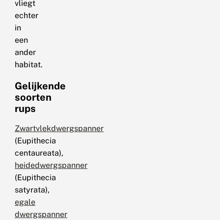
vliegt
echter
in
een
ander
habitat.
Gelijkende
soorten
rups
Zwartvlekdwergspanner
(Eupithecia
centaureata),
heidedwergspanner
(Eupithecia
satyrata),
egale
dwergspanner