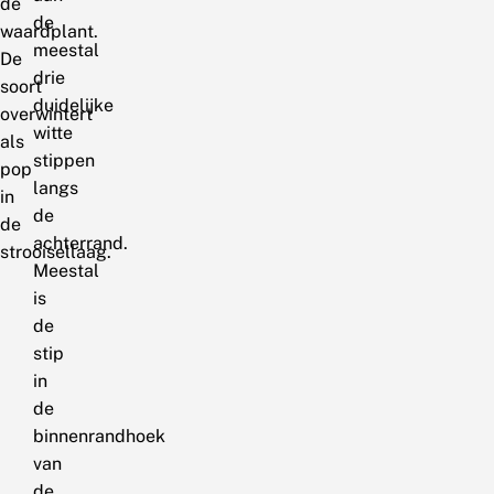
de
de
waardplant.
meestal
De
drie
soort
duidelijke
overwintert
witte
als
stippen
pop
langs
in
de
de
achterrand.
strooisellaag.
Meestal
is
de
stip
in
de
binnenrandhoek
van
de