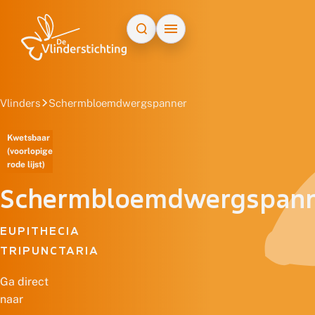
Doorgaan naar inhoud
Vlinders
Schermbloemdwergspanner
Kwetsbaar
(voorlopige
rode lijst)
Schermbloemdwergspan
EUPITHECIA
TRIPUNCTARIA
Ga direct
naar