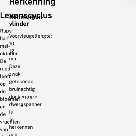
Herkenning
Levenscyclus
Kenmerken
vlinder
Rups:
Voorvleugellengte:
half
10-
mei-
12
oktober.
mm.
De
Deze
rups
zwak
leeft
getekende,
op
bruinachtig
de
donkergrijze
bloemen
dwergspanner
en
is
de
te
vruchten
herkennen
van
aan