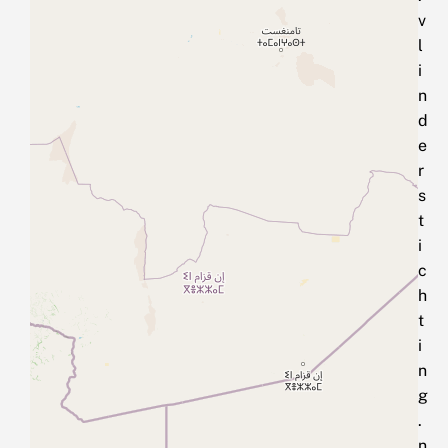
v
l
i
n
d
e
r
s
t
i
c
h
t
i
n
g
.
n