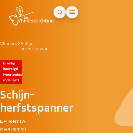
Doorgaan naar inhoud
Vlinders
Schijn-
herfstspanner
Ernstig
bedreigd
(voorlopige
rode lijst)
Schijn-
herfstspanner
EPIRRITA
CHRISTYI