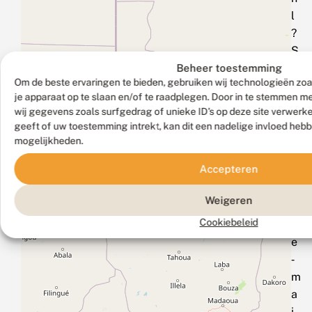
l
?
S
t
Beheer toestemming
Om de beste ervaringen te bieden, gebruiken wij technologieën zoa
u
je apparaat op te slaan en/of te raadplegen. Door in te stemmen 
u
wij gegevens zoals surfgedrag of unieke ID's op deze site verwerk
r
geeft of uw toestemming intrekt, kan dit een nadelige invloed heb
d
mogelijkheden.
a
Accepteren
n
e
Weigeren
e
Cookiebeleid
n
e
‑
m
a
i