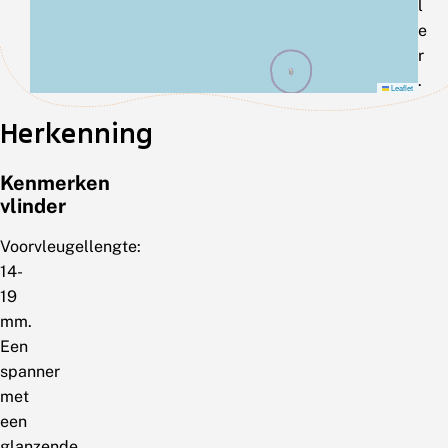
l
e
r
.
Leaflet
Herkenning
Kenmerken
vlinder
Voorvleugellengte:
14-
19
mm.
Een
spanner
met
een
glanzende