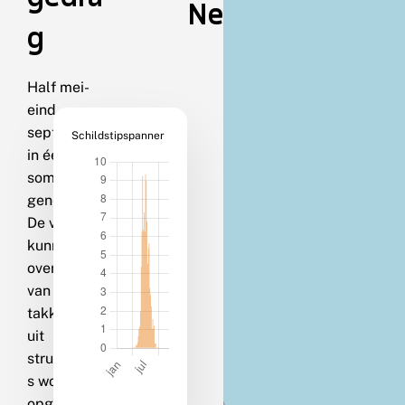
Nederland
g
Half mei-
eind
september
Schildstipspanner
in één,
soms twee
generaties.
De vlinders
kunnen
overdag
van lage
takken en
uit
struikgewa
s worden
opgejaagd.