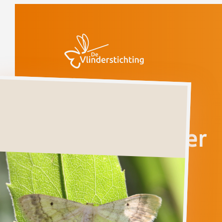
Doorgaan naar inhoud
Vlinders
Schildstipspanner
Schildstipspanner
IDAEA
BISELATA
Ga direct naar
Verspreiding