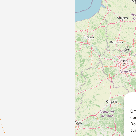
Om
co
Do
su