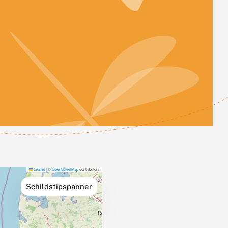
Leaflet
|
©
OpenStreetMap
contributors
Schildstipspanner