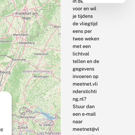
in de buurt
voor en wil
je tijdens
de vliegtijd
eens per
twee weken
met een
lichtval
tellen en de
gegevens
invoeren op
meetnet.vli
nderstichti
ng.nl?
Stuur dan
een e‑mail
naar
meetnet@vl
ng