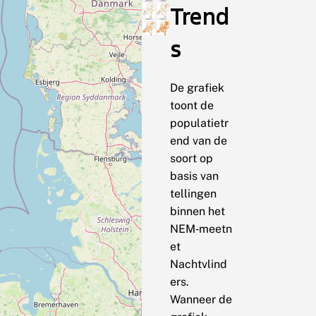
Trend
s
De grafiek
toont de
populatietr
end van de
soort op
basis van
tellingen
binnen het
NEM‑meetn
et
Nachtvlind
ers.
Wanneer de