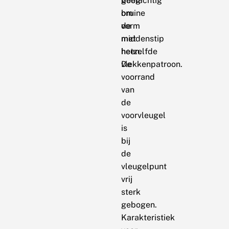
boog
geelachtig
om
bruine
de
vorm
middenstip
met
heen.
hetzelfde
De
vlekkenpatroon.
voorrand
van
de
voorvleugel
is
bij
de
vleugelpunt
vrij
sterk
gebogen.
Karakteristiek