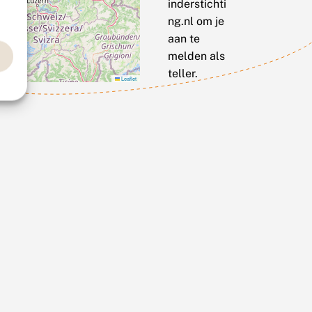
inderstichti
ng.nl om je
aan te
melden als
teller.
Leaflet