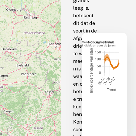
grafiek
leeg is,
betekent
dit dat de
soort in de
afgelopen
Verandering in aantal
Populatietrend
drie jaar op
individuen over de jaren
te weinig
meetpunte
n is
waargenom
en om een
betrouwbar
e trend te
kunnen
berekenen.
Komt de
soort bij jou