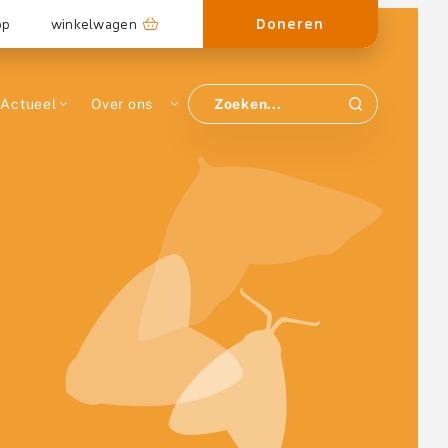
Doneren
op
winkelwagen
Actueel
Over ons