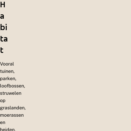
H
a
bi
ta
t
Vooral
tuinen,
parken,
loofbossen,
struwelen
op
graslanden,
moerassen
en
heiden.