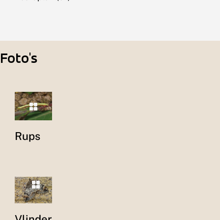
Foto's
Rups
Vlinder