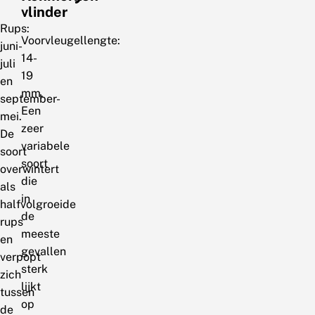
vlinder
Rups:
Voorvleugellengte:
juni-
14-
juli
19
en
mm.
september-
Een
mei.
zeer
De
variabele
soort
soort
overwintert
die
als
in
halfvolgroeide
de
rups
meeste
en
gevallen
verpopt
sterk
zich
lijkt
tussen
op
de