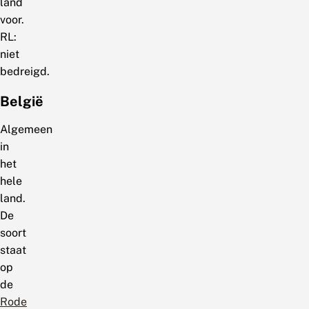
land
voor.
RL:
niet
bedreigd.
België
Algemeen
in
het
hele
land.
De
soort
staat
op
de
Rode