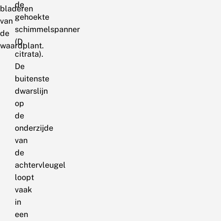
de
bladeren
gehoekte
van
schimmelspanner
de
(D.
waardplant.
citrata).
De
buitenste
dwarslijn
op
de
onderzijde
van
de
achtervleugel
loopt
vaak
in
een