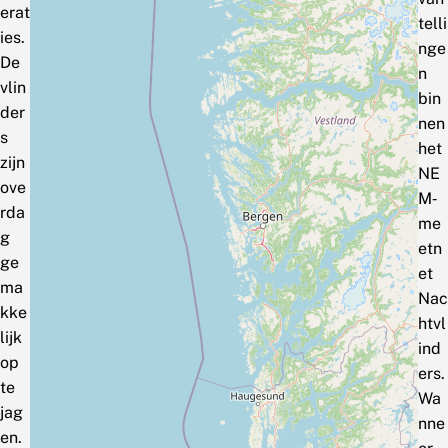
erat
telli
ies.
nge
De
n
vlin
bin
der
nen
s
het
zijn
NE
ove
M‑
rda
me
g
etn
ge
et
ma
Nac
kke
htvl
lijk
ind
op
ers.
te
Wa
jag
nne
en.