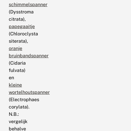
schimmelspanner
(Dysstroma
citrata),
papegaaitje
(Chloroclysta
siterata),
oranje
bruinbandspanner
(Cidaria
fulvata)
en
kleine
wortelhoutspanner
(Electrophaes
corylata).
N.B.:
vergelijk
behalve