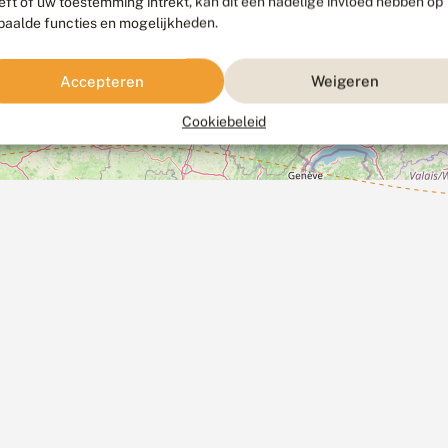
eft of uw toestemming intrekt, kan dit een nadelige invloed hebben op
paalde functies en mogelijkheden.
Accepteren
Weigeren
Cookiebeleid