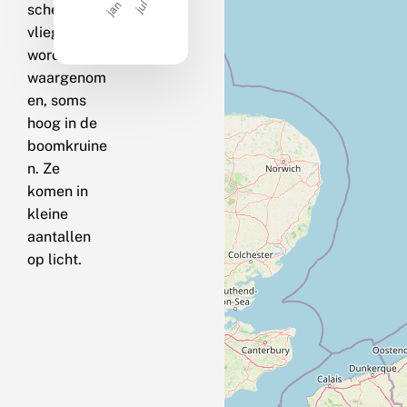
schemering
vliegend
worden
waargenom
en, soms
hoog in de
boomkruine
n. Ze
komen in
kleine
aantallen
op licht.