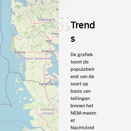
Trend
s
De grafiek
toont de
populatietr
end van de
soort op
basis van
tellingen
binnen het
NEM‑meetn
et
Nachtvlind