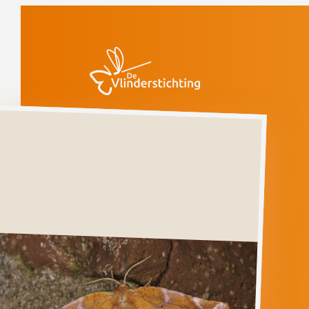
Doorgaan naar inhoud
Vlinders
Seringenvlinder
Kwetsbaar
(voorlopige rode
lijst)
Seringenvlinder
APEIRA
SYRINGARIA