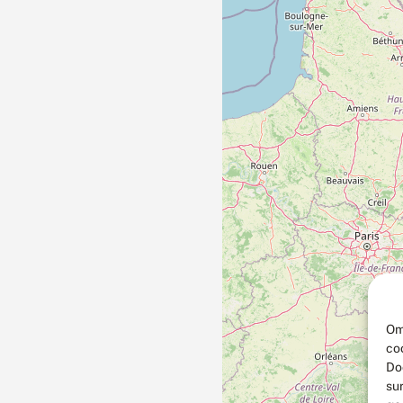
Om
co
Do
su