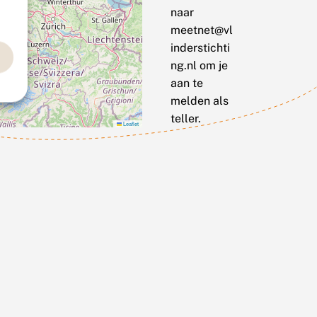
naar
meetnet@vl
inderstichti
ng.nl om je
aan te
melden als
teller.
Leaflet