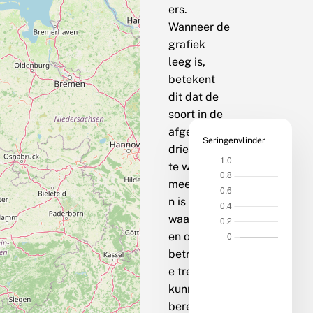
ers.
Wanneer de
grafiek
leeg is,
betekent
dit dat de
soort in de
afgelopen
Seringenvlinder
drie jaar op
te weinig
meetpunte
n is
waargenom
en om een
betrouwbar
e trend te
kunnen
berekenen.