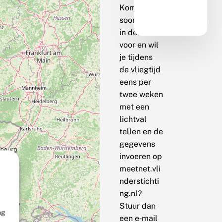
Komt de
soort bij jou
in de buurt
voor en wil
je tijdens
de vliegtijd
eens per
twee weken
met een
lichtval
tellen en de
gegevens
invoeren op
meetnet.vli
nderstichti
ng.nl?
Stuur dan
ng
een e‑mail