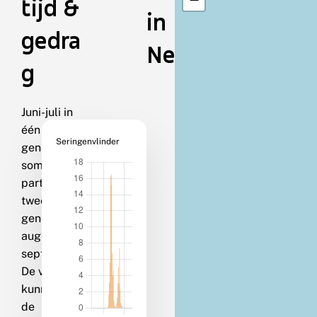
tijd &
in
gedra
Nederland
g
Juni-juli in
één
Seringenvlinder
generatie;
soms een
partiële
tweede
generatie in
augustus-
september.
De vlinders
kunnen in
de