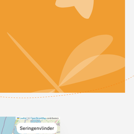
Leaflet
|
©
OpenStreetMap
contributors
Seringenvlinder