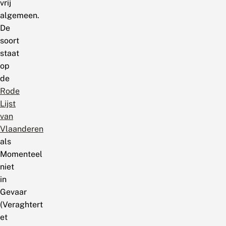
vrij
algemeen.
De
soort
staat
op
de
Rode
Lijst
van
Vlaanderen
als
Momenteel
niet
in
Gevaar
(Veraghtert
et