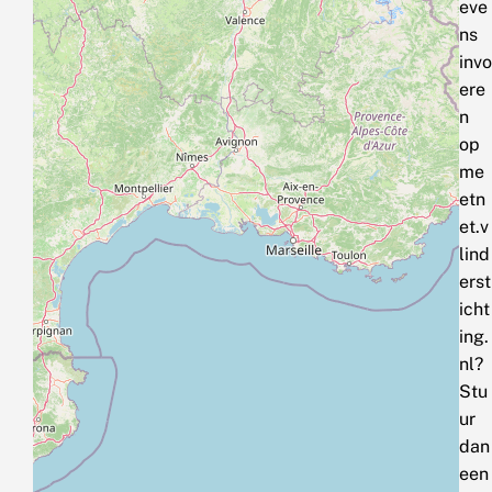
eve
ns
invo
ere
n
op
me
etn
et.v
lind
erst
icht
ing.
nl?
Stu
ur
dan
een