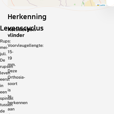
Leaflet
Herkenning
Levenscyclus
Kenmerken
vlinder
Rups:
Voorvleugellengte:
mei-
15-
juli.
19
De
mm.
rupsen
Deze
leven
Orthosia-
eerst
soort
in
is
een
te
spinsel
herkennen
tussen
aan
de