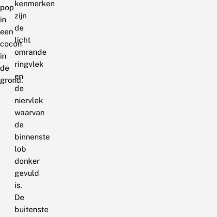
kenmerken
pop
zijn
in
de
een
licht
cocon
omrande
in
ringvlek
de
en
grond.
de
niervlek
waarvan
de
binnenste
lob
donker
gevuld
is.
De
buitenste