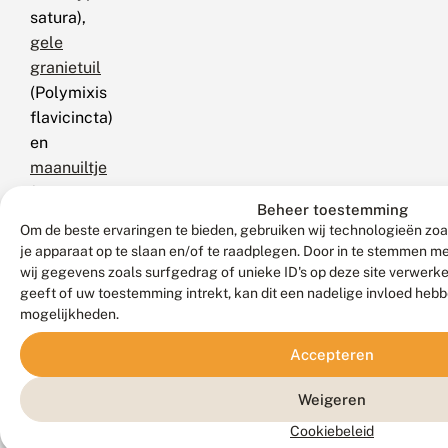
satura),
gele
granietuil
(Polymixis
flavicincta)
en
maanuiltje
(Cosmia
Beheer toestemming
pyralina).
Om de beste ervaringen te bieden, gebruiken wij technologieën zoa
N.B.:
je apparaat op te slaan en/of te raadplegen. Door in te stemmen 
vergelijk
wij gegevens zoals surfgedrag of unieke ID's op deze site verwerk
behalve
geeft of uw toestemming intrekt, kan dit een nadelige invloed heb
mogelijkheden.
de
uiterlijke
Accepteren
kenmerken
ook
Weigeren
de
Cookiebeleid
tijd