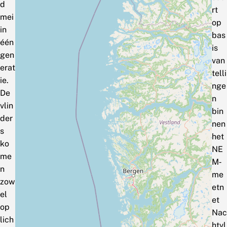
d
rt
mei
op
in
bas
één
is
gen
van
erat
telli
ie.
nge
De
n
vlin
bin
der
nen
s
het
ko
NE
me
M‑
n
me
zow
etn
el
et
op
Nac
lich
htvl