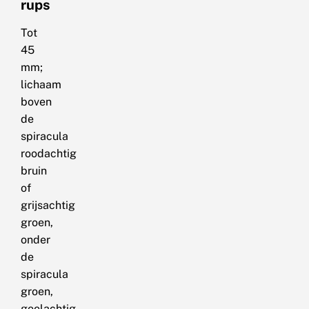
rups
Tot
45
mm;
lichaam
boven
de
spiracula
roodachtig
bruin
of
grijsachtig
groen,
onder
de
spiracula
groen,
geelachtig