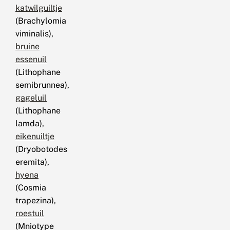
katwilguiltje
(Brachylomia
viminalis),
bruine
essenuil
(Lithophane
semibrunnea),
gageluil
(Lithophane
lamda),
eikenuiltje
(Dryobotodes
eremita),
hyena
(Cosmia
trapezina),
roestuil
(Mniotype