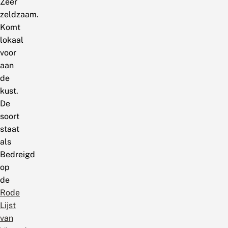
Zeer
zeldzaam.
Komt
lokaal
voor
aan
de
kust.
De
soort
staat
als
Bedreigd
op
de
Rode
Lijst
van