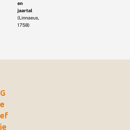
en
jaartal
(Linnaeus,
1758)
G
e
ef
je