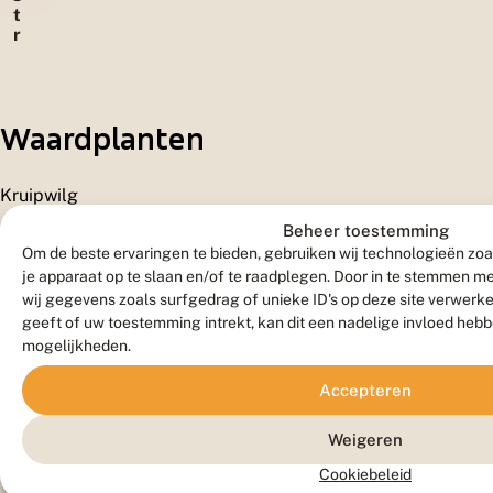
t
r
a
n
d
e
Waardplanten
n
Kruipwilg
en
Beheer toestemming
diverse
Om de beste ervaringen te bieden, gebruiken wij technologieën zoa
kruidachtige
je apparaat op te slaan en/of te raadplegen. Door in te stemmen 
wij gegevens zoals surfgedrag of unieke ID's op deze site verwerk
planten,
geeft of uw toestemming intrekt, kan dit een nadelige invloed heb
waaronder
mogelijkheden.
gewone
rolklaver,
Accepteren
muizenoor,
Weigeren
walstro
en
Cookiebeleid