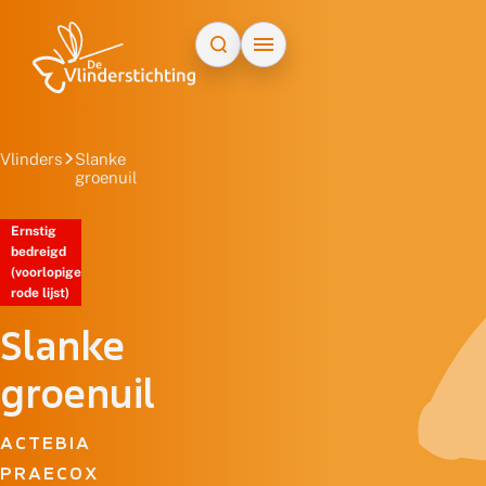
Doorgaan naar inhoud
Vlinders
Slanke
groenuil
Ernstig
bedreigd
(voorlopige
rode lijst)
Slanke
groenuil
ACTEBIA
PRAECOX