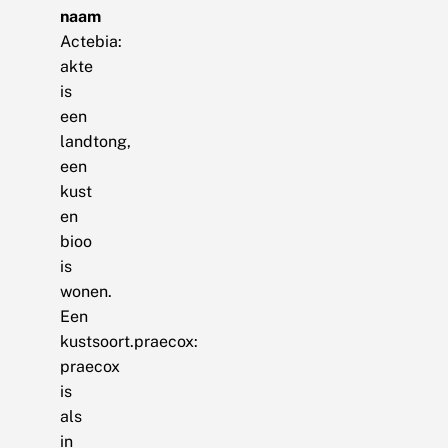
naam
Actebia:
akte
is
een
landtong,
een
kust
en
bioo
is
wonen.
Een
kustsoort.praecox:
praecox
is
als
in