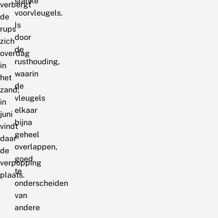
slanke
verbergt
voorvleugels.
de
Is
rups
door
zich
de
overdag
rusthouding,
in
waarin
het
de
zand;
vleugels
in
elkaar
juni
bijna
vindt
geheel
daar
overlappen,
de
goed
verpopping
te
plaats.
onderscheiden
van
andere