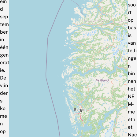
ein
soo
d
rt
sep
op
tem
bas
ber
is
in
van
één
telli
gen
nge
erat
n
ie.
bin
De
nen
vlin
het
der
NE
s
M‑
ko
me
me
etn
n
et
op
Nac