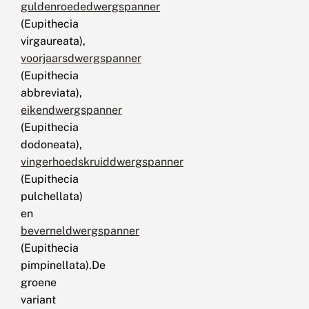
guldenroededwergspanner
(Eupithecia
virgaureata),
voorjaarsdwergspanner
(Eupithecia
abbreviata),
eikendwergspanner
(Eupithecia
dodoneata),
vingerhoedskruiddwergspanner
(Eupithecia
pulchellata)
en
beverneldwergspanner
(Eupithecia
pimpinellata).De
groene
variant