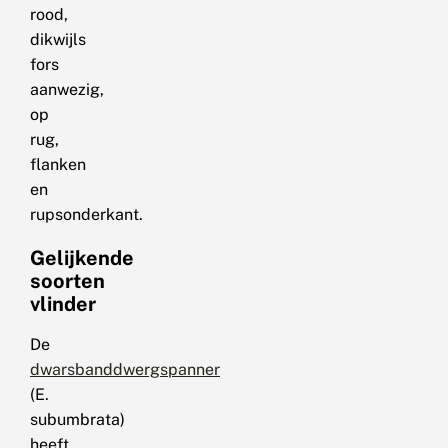
rood,
dikwijls
fors
aanwezig,
op
rug,
flanken
en
rupsonderkant.
Gelijkende
soorten
vlinder
De
dwarsbanddwergspanner
(E.
subumbrata)
heeft