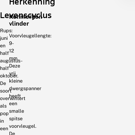
Herkenning
Levenscyclus
Kenmerken
vlinder
Rups:
Voorvleugellengte:
juni
9-
en
12
half
mm.
augustus-
Deze
half
vrij
oktober.
kleine
De
dwergspanner
soort
heeft
overwintert
een
als
smalle
pop
spitse
in
voorvleugel.
een
De