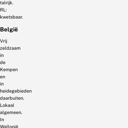
talrijk.
RL:
kwetsbaar.
België
Vrij
zeldzaam
in
de
Kempen
en
in
heidegebieden
daarbuiten.
Lokaal
algemeen.
In
Wallonië