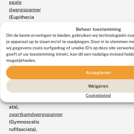
egale
dwergspanner
(Eupithecia
absinthiata),
Beheer toestemming
schermbloemdwergspanner
Om de beste ervaringen te bieden, gebruiken wij technologieën zoa
(Eupithecia
je apparaat op te slaan en/of te raadplegen. Door in te stemmen 
tripunctaria),
wij gegevens zoals surfgedrag of unieke ID's op deze site verwerk
jeneverbesdwergspanner
geeft of uw toestemming intrekt, kan dit een nadelige invloed heb
mogelijkheden.
(Eupithecia
pusillata),
Accepteren
v-
dwergspanner
Weigeren
(Chloroclystis
Cookiebeleid
v-
ata),
zwartkamdwergspanner
(Gymnoscelis
rufifasciata),