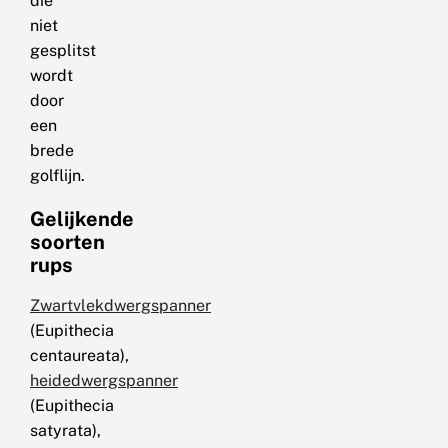
die
niet
gesplitst
wordt
door
een
brede
golflijn.
Gelijkende
soorten
rups
Zwartvlekdwergspanner
(Eupithecia
centaureata),
heidedwergspanner
(Eupithecia
satyrata),