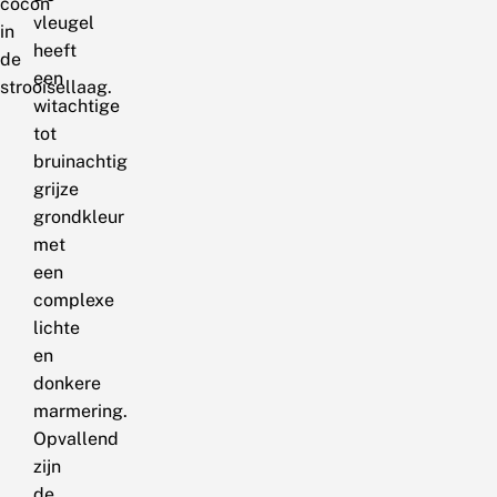
cocon
vleugel
in
heeft
de
een
strooisellaag.
witachtige
tot
bruinachtig
grijze
grondkleur
met
een
complexe
lichte
en
donkere
marmering.
Opvallend
zijn
de