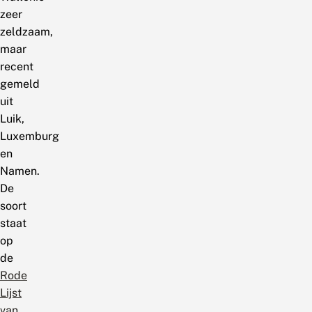
zeer
zeldzaam,
maar
recent
gemeld
uit
Luik,
Luxemburg
en
Namen.
De
soort
staat
op
de
Rode
Lijst
van