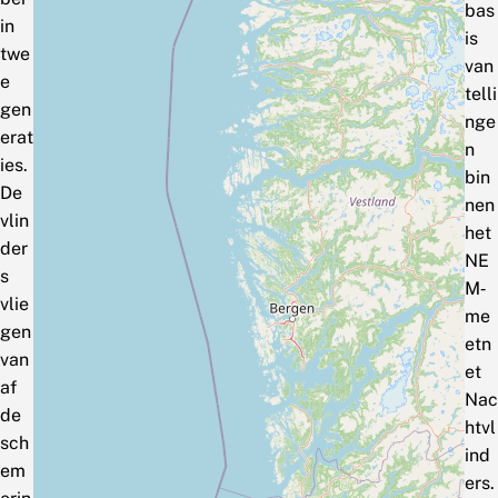
bas
in
is
twe
van
e
telli
gen
nge
erat
n
ies.
bin
De
nen
vlin
het
der
NE
s
M‑
vlie
me
gen
etn
van
et
af
Nac
de
htvl
sch
ind
em
ers.