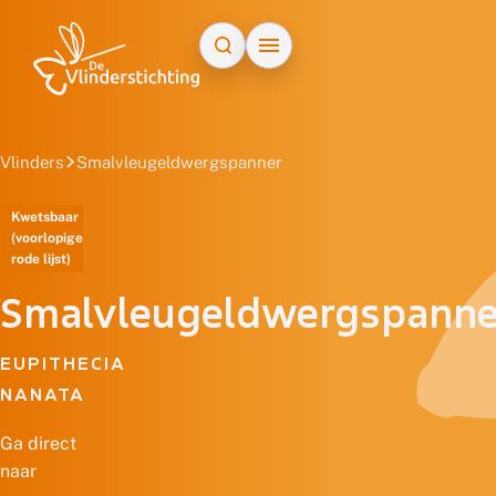
Doorgaan naar inhoud
Vlinders
Smalvleugeldwergspanner
Kwetsbaar
(voorlopige
rode lijst)
Smalvleugeldwergspanne
EUPITHECIA
NANATA
Ga direct
naar