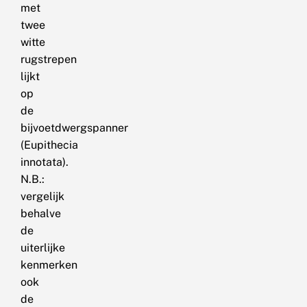
met
twee
witte
rugstrepen
lijkt
op
de
bijvoetdwergspanner
(Eupithecia
innotata).
N.B.:
vergelijk
behalve
de
uiterlijke
kenmerken
ook
de