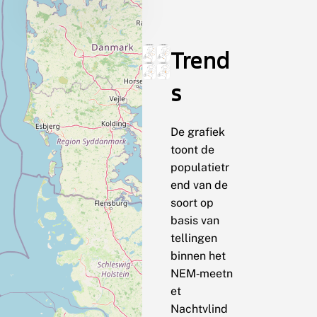
Trend
s
De grafiek
toont de
populatietr
end van de
soort op
basis van
tellingen
binnen het
NEM‑meetn
et
Nachtvlind