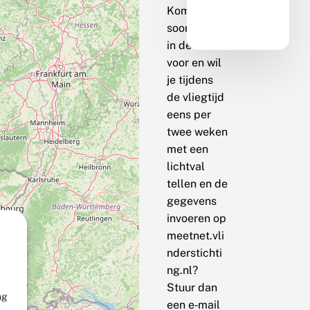
Komt de
soort bij jou
in de buurt
voor en wil
je tijdens
de vliegtijd
eens per
twee weken
met een
lichtval
tellen en de
gegevens
invoeren op
meetnet.vli
nderstichti
ng.nl?
Stuur dan
ng
een e‑mail