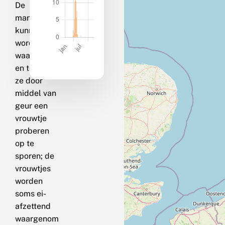
De
mannetjes
kunnen
worden
waargenom
en terwijl
ze door
middel van
geur een
vrouwtje
proberen
op te
sporen; de
vrouwtjes
worden
soms ei-
afzettend
waargenom