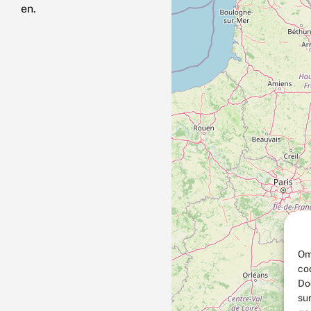
en.
Om
co
Do
su