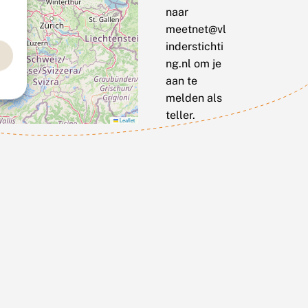
naar
meetnet@vl
inderstichti
ng.nl om je
aan te
melden als
teller.
Leaflet