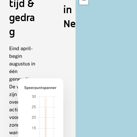
tijd &
in
gedra
Nederland
g
Eind april-
begin
augustus in
één
generatie.
De vlinders
Speerpuntspanner
zijn
overdag
actief,
vooral bij
zonnig of
warm weer.