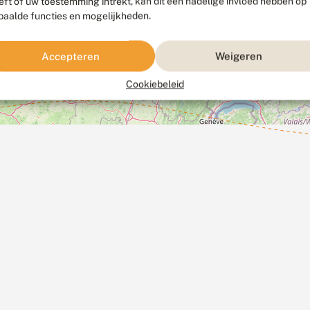
eft of uw toestemming intrekt, kan dit een nadelige invloed hebben op
paalde functies en mogelijkheden.
Accepteren
Weigeren
Cookiebeleid