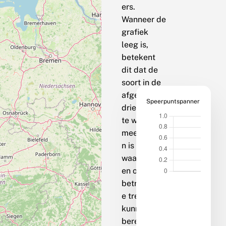
ers.
Wanneer de
grafiek
leeg is,
betekent
dit dat de
soort in de
afgelopen
Speerpuntspanner
drie jaar op
te weinig
meetpunte
n is
waargenom
en om een
betrouwbar
e trend te
kunnen
berekenen.