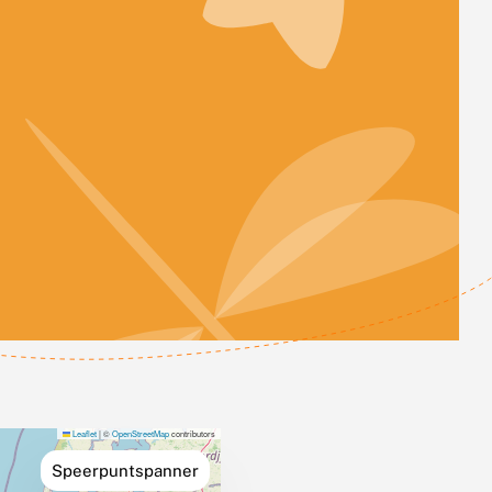
Leaflet
|
©
OpenStreetMap
contributors
Speerpuntspanner