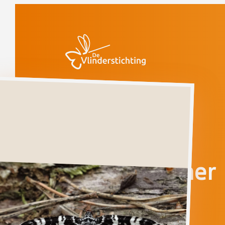
Doorgaan naar inhoud
Vlinders
Speerpuntspanner
Gevoelig
(voorlopige rode
lijst)
Speerpuntspanner
RHEUMAPTERA
HASTATA