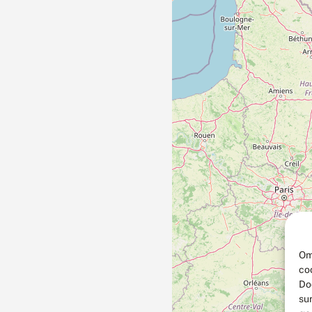
Om
co
Do
su