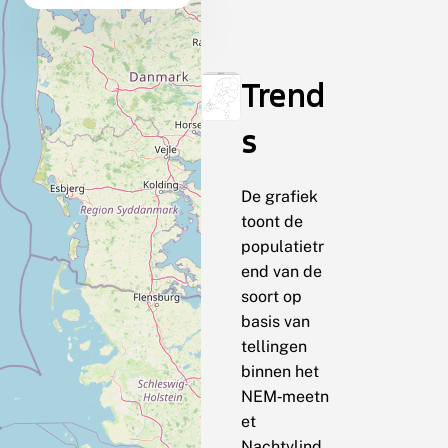
Trend
s
De grafiek
toont de
populatietr
end van de
soort op
basis van
tellingen
binnen het
NEM‑meetn
et
Nachtvlind