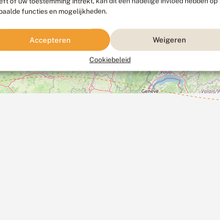
eft of uw toestemming intrekt, kan dit een nadelige invloed hebben op
paalde functies en mogelijkheden.
Accepteren
Weigeren
Cookiebeleid