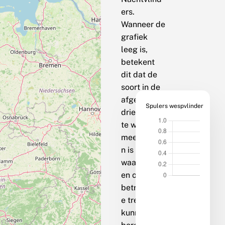
ers.
Wanneer de
grafiek
leeg is,
betekent
dit dat de
soort in de
afgelopen
Spulers wespvlinder
drie jaar op
te weinig
meetpunte
n is
waargenom
en om een
betrouwbar
e trend te
kunnen