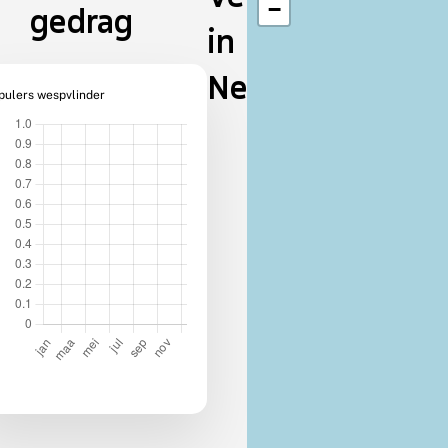
−
gedrag
in
Nederland
pulers wespvlinder