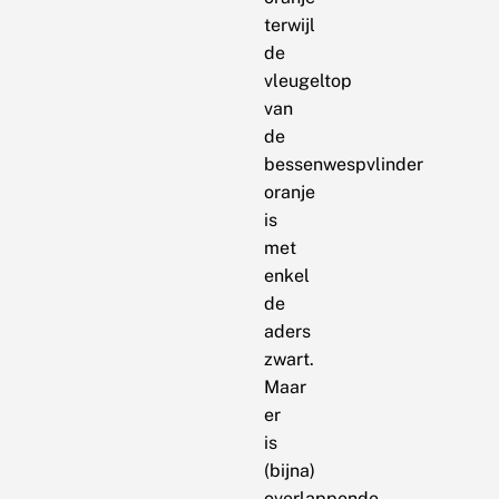
terwijl
de
vleugeltop
van
de
bessenwespvlinder
oranje
is
met
enkel
de
aders
zwart.
Maar
er
is
(bijna)
overlappende