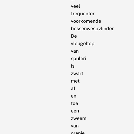
veel
frequenter
voorkomende
bessenwespvlinder.
De
vleugeltop
van
spuleri
is
zwart
met
af
en
toe
een
zweem
van
oranje