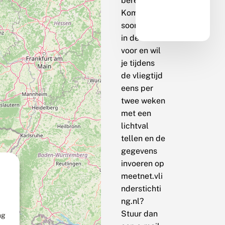
berekenen.
Komt de
soort bij jou
in de buurt
voor en wil
je tijdens
de vliegtijd
eens per
twee weken
met een
lichtval
tellen en de
gegevens
invoeren op
meetnet.vli
nderstichti
ng.nl?
Stuur dan
ng