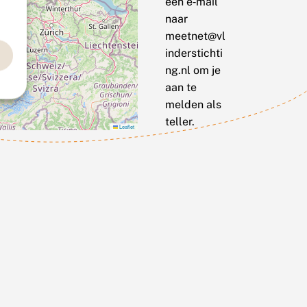
een e‑mail
naar
meetnet@vl
inderstichti
ng.nl om je
aan te
melden als
teller.
Leaflet