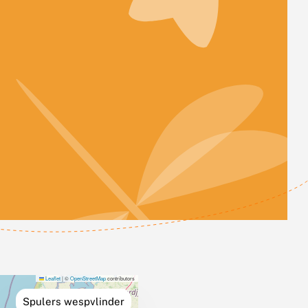
Leaflet
|
©
OpenStreetMap
contributors
Spulers wespvlinder