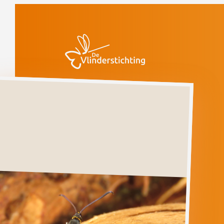
Doorgaan naar inhoud
Vlinders
Spulers
wespvlinder
Spulers
wespvlinder
SYNANTHEDON
SPULERI