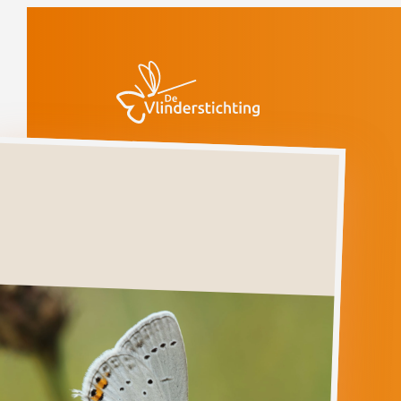
Doorgaan naar inhoud
Vlinders
Staartblauwtje
Niet beschouwd
Staartblauwtje
CUPIDO
ARGIADES
Ga direct naar