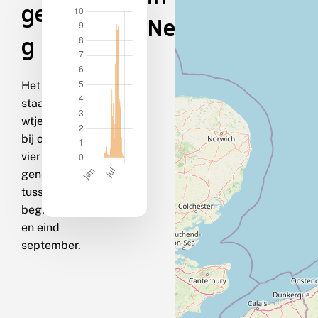
gedra
Nederland
g
Het
staartblau
wtje vliegt
bij ons in
vier
generaties
tussen
begin mei
en eind
september.