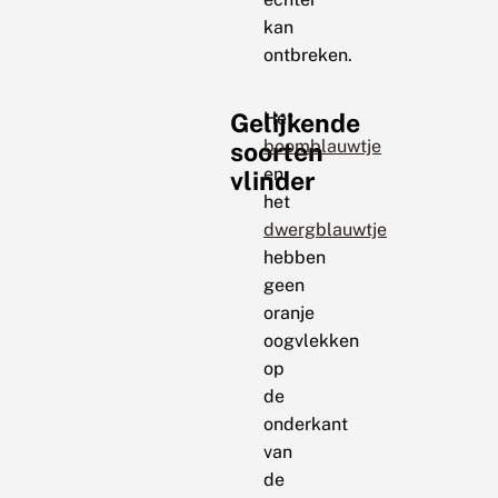
kan
ontbreken.
Gelijkende
Het
boomblauwtje
soorten
en
vlinder
het
dwergblauwtje
hebben
geen
oranje
oogvlekken
op
de
onderkant
van
de