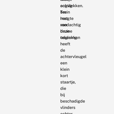
oogvlekken.
achtig
Ter
bruin
hoogte
met
van
roodachtig
deze
bruine
ooglekken
tekening.
heeft
de
achtervleugel
een
klein
kort
staartje,
die
bij
beschadigde
vlinders
echter