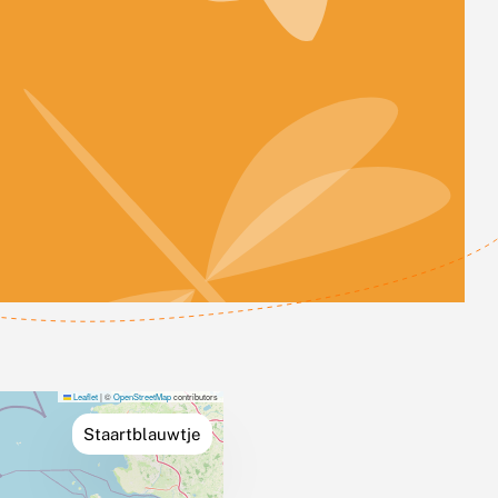
Leaflet
|
©
OpenStreetMap
contributors
Staartblauwtje