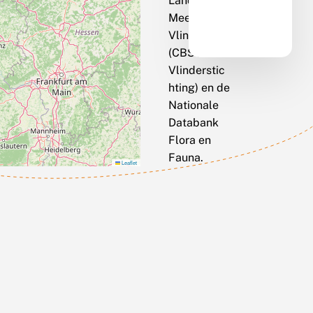
Landelijk
Meetnet
Vlinders
(CBS / De
Vlinderstic
hting) en de
Nationale
Databank
Flora en
Fauna.
Leaflet