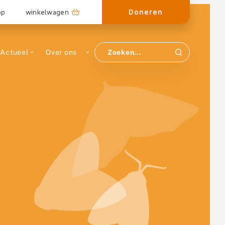
Doneren
op
winkelwagen
Actueel
Over ons