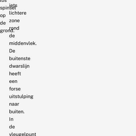
los
iets
spinsel
lichtere
op
zone
de
rond
grond.
de
middenvlek.
De
buitenste
dwarslijn
heeft
een
forse
uitstulping
naar
buiten.
In
de
vleugelpunt