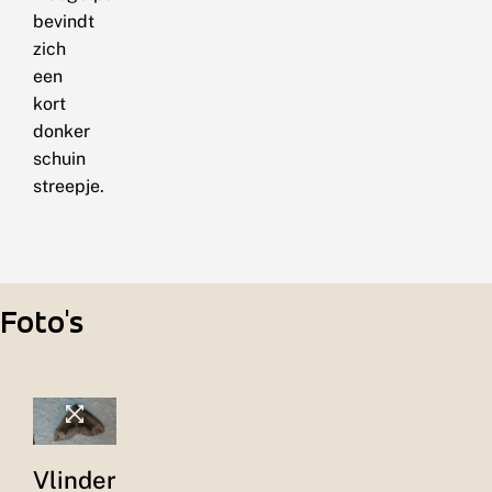
bevindt
zich
een
kort
donker
schuin
streepje.
Foto's
Vlinder