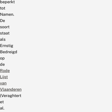
beperkt
tot
Namen.
De
soort
staat
als
Ernstig
Bedreigd
op
de
Rode
Lijst
van
Vlaanderen
(Veraghtert
et
al.