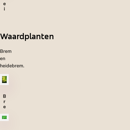
e
i
d
e
n
Waardplanten
Brem
en
heidebrem.
B
r
e
m