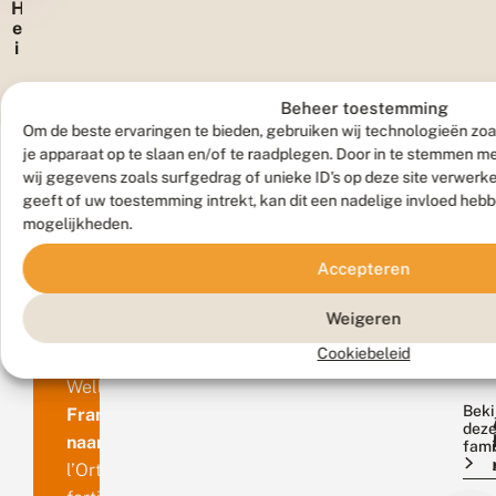
H
e
i
d
e
b
Beheer toestemming
r
Om de beste ervaringen te bieden, gebruiken wij technologieën zoa
e
je apparaat op te slaan en/of te raadplegen. Door in te stemmen 
m
wij gegevens zoals surfgedrag of unieke ID's op deze site verwerk
geeft of uw toestemming intrekt, kan dit een nadelige invloed heb
mogelijkheden.
M
Benaming
Accepteren
ui
Duitse
de
Weigeren
naam
Cookiebeleid
fa
Winkelbinden-
Wellenstriemenspanner
Beki
Franse
dez
naam
fami
l’Ortholite