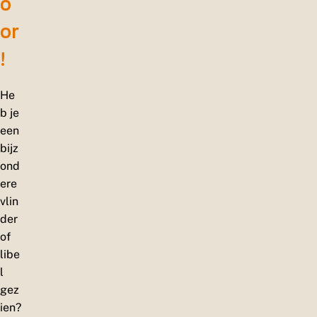
o
or
!
He
b je
een
bijz
ond
ere
vlin
der
of
libe
l
gez
ien?