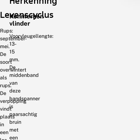
Herkenning
Levenscyclus
Kenmerken
vlinder
Rups:
Voorvleugellengte:
september-
13-
mei.
15
De
mm.
soort
De
overwintert
middenband
als
van
rups.
deze
De
bandspanner
verpopping
is
vindt
paarsachtig
plaats
bruin
in
met
een
een