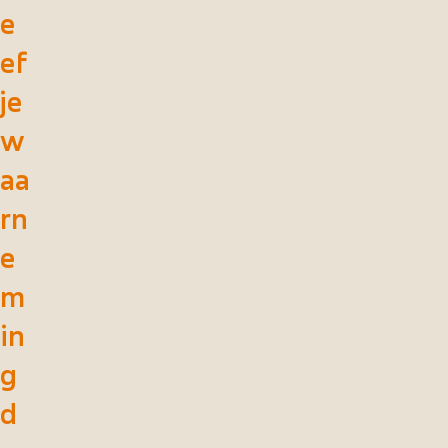
e
ef
je
w
aa
rn
e
m
in
g
d