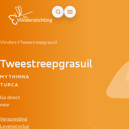
Doorgaan naar inhoud
Vlinders
Tweestreepgrasuil
Tweestreepgrasuil
MYTHIMNA
TURCA
Ga direct
naar
Verspreiding
Levenscyclus