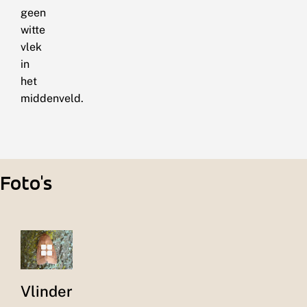
geen
witte
vlek
in
het
middenveld.
Foto's
Vlinder