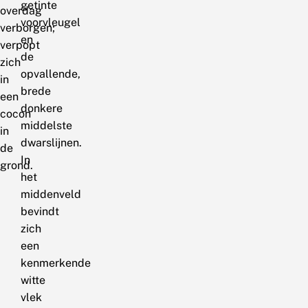
getinte
overdag
voorvleugel
verborgen;
en
verpopt
de
zich
opvallende,
in
brede
een
donkere
cocon
middelste
in
dwarslijnen.
de
In
grond.
het
middenveld
bevindt
zich
een
kenmerkende
witte
vlek