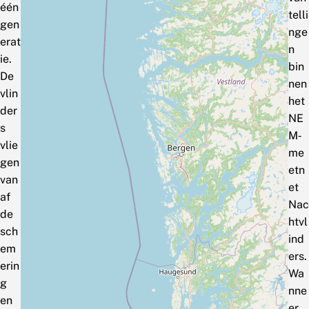
één
telli
gen
nge
erat
n
ie.
bin
De
nen
vlin
het
der
NE
s
M‑
vlie
me
gen
etn
van
et
af
Nac
de
htvl
sch
ind
em
ers.
erin
Wa
g
nne
en
er