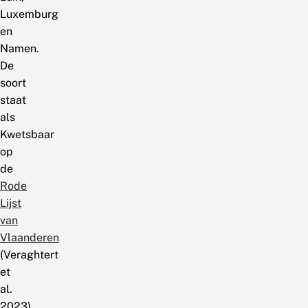
Luxemburg
en
Namen.
De
soort
staat
als
Kwetsbaar
op
de
Rode
Lijst
van
Vlaanderen
(Veraghtert
et
al.
2023).