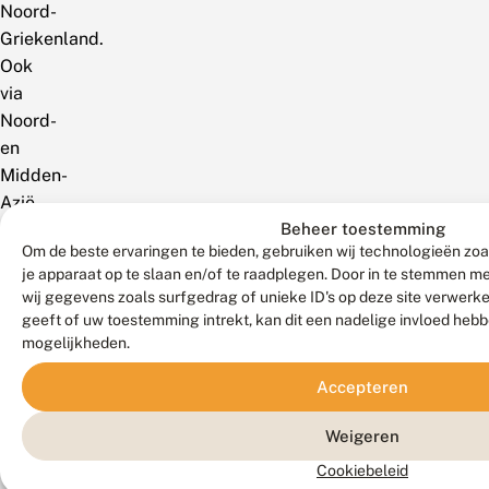
Noord-
Griekenland.
Ook
via
Noord-
en
Midden-
Azië
Beheer toestemming
tot
Om de beste ervaringen te bieden, gebruiken wij technologieën zoa
Noord-
je apparaat op te slaan en/of te raadplegen. Door in te stemmen 
China,
wij gegevens zoals surfgedrag of unieke ID's op deze site verwerk
Korea
geeft of uw toestemming intrekt, kan dit een nadelige invloed heb
en
mogelijkheden.
Japan.
Accepteren
Weigeren
Cookiebeleid