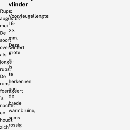
vlinder
Rups:
Voorvleugellengte:
augustus-
18-
mei.
23
De
mm.
soort
Deze
overwintert
grote
als
uil
jonge
is
rups.
te
De
herkennen
rups
aan
foerageert
de
´s
brede
nachts
warmbruine,
en
soms
houdt
rossig
zich