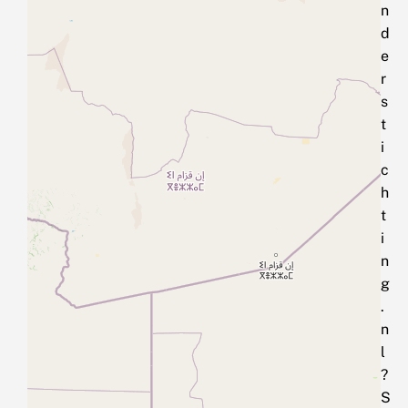
n
d
e
r
s
t
i
c
h
t
i
n
g
.
n
l
?
S