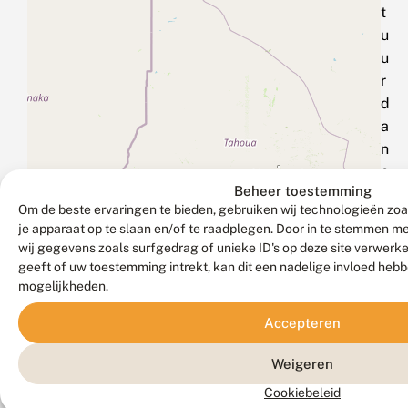
t
u
u
r
d
a
n
e
Beheer toestemming
e
Om de beste ervaringen te bieden, gebruiken wij technologieën zoa
n
je apparaat op te slaan en/of te raadplegen. Door in te stemmen 
e
wij gegevens zoals surfgedrag of unieke ID's op deze site verwerk
‑
geeft of uw toestemming intrekt, kan dit een nadelige invloed heb
m
mogelijkheden.
a
Accepteren
i
l
Weigeren
n
Cookiebeleid
a