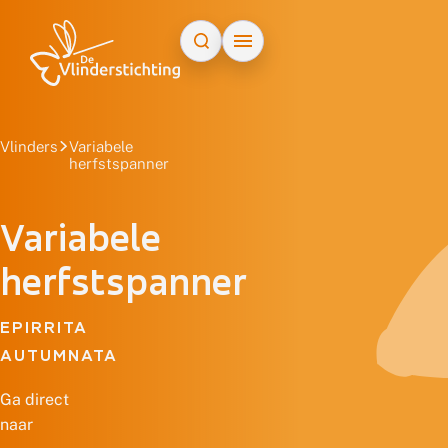
Doorgaan naar inhoud
Vlinders
Variabele
herfstspanner
Variabele
herfstspanner
EPIRRITA
AUTUMNATA
Ga direct
naar