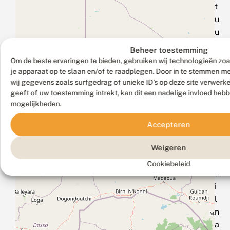
t
u
u
r
Beheer toestemming
d
Om de beste ervaringen te bieden, gebruiken wij technologieën zoa
a
je apparaat op te slaan en/of te raadplegen. Door in te stemmen 
wij gegevens zoals surfgedrag of unieke ID's op deze site verwerk
n
geeft of uw toestemming intrekt, kan dit een nadelige invloed heb
e
mogelijkheden.
e
n
Accepteren
e
‑
Weigeren
m
Cookiebeleid
a
i
l
n
a