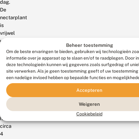
dag.
De
nectarplant
is
vrijwel
uitsluitend
Beheer toestemming
gewone
Om de beste ervaringen te bieden, gebruiken wij technologieën zo
dophei.
informatie over je apparaat op te slaan en/of te raadplegen. Door 
De
deze technologieën kunnen wij gegevens zoals surfgedrag of uniek
site verwerken. Als je geen toestemming geeft of uw toestemming i
dichtheid
een nadelige invloed hebben op bepaalde functies en mogelijkhed
aan
vlinders
Accepteren
is
gemiddeld
Weigeren
tot
Cookiebeleid
hoog,
circa
4