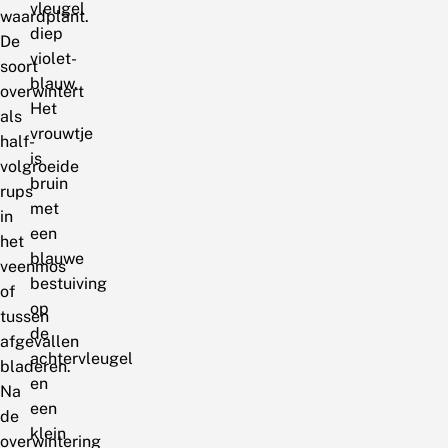
vleugel
waardplant.
diep
De
violet-
soort
blauw.
overwintert
Het
als
vrouwtje
half-
is
volgroeide
bruin
rups
met
in
een
het
blauwe
veenmos
bestuiving
of
op
tussen
de
afgevallen
achtervleugel
bladeren.
en
Na
een
de
klein
overwintering