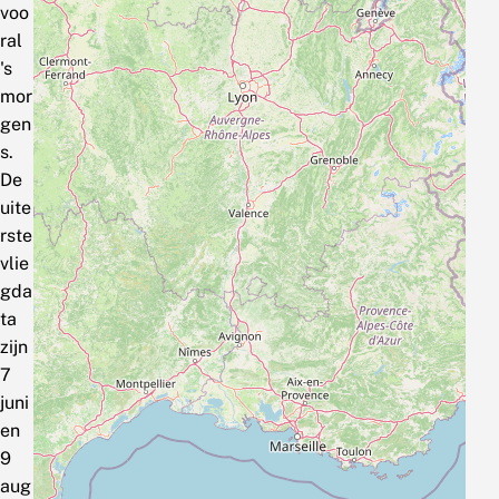
voo
ral
's
mor
gen
s.
De
uite
rste
vlie
gda
ta
zijn
7
juni
en
9
aug