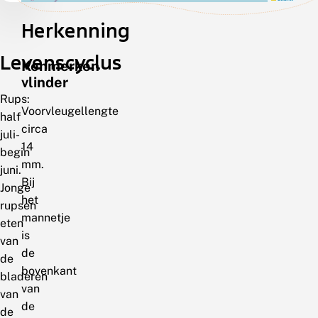
Herkenning
Levenscyclus
Kenmerken
vlinder
Rups:
Voorvleugellengte
half
circa
juli-
14
begin
mm.
juni.
Bij
Jonge
het
rupsen
mannetje
eten
is
van
de
de
bovenkant
bladeren
van
van
de
de