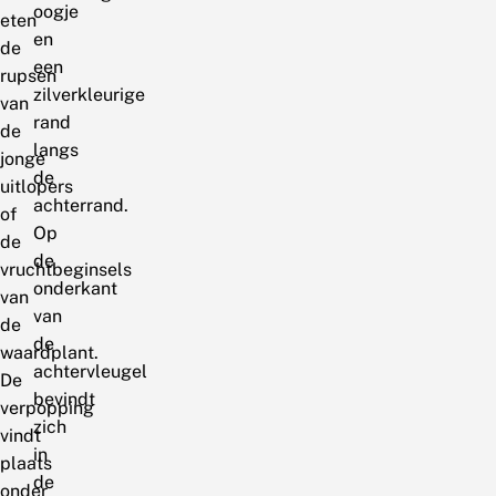
oogje
eten
en
de
een
rupsen
zilverkleurige
van
rand
de
langs
jonge
de
uitlopers
achterrand.
of
Op
de
de
vruchtbeginsels
onderkant
van
van
de
de
waardplant.
achtervleugel
De
bevindt
verpopping
zich
vindt
in
plaats
de
onder