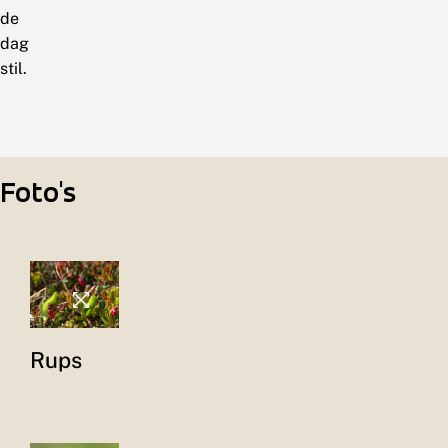
de
dag
stil.
Foto's
Rups