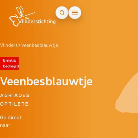
Doorgaan naar inhoud
Vlinders
Veenbesblauwtje
Ernstig
bedreigd
Veenbesblauwtje
AGRIADES
OPTILETE
Ga direct
naar