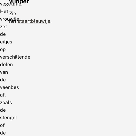
vlinder
vegetatie.
Het
Zie
vrouwtje
het
staartblauwtje
.
zet
de
eitjes
op
verschillende
delen
van
de
veenbes
af,
zoals
de
stengel
of
de