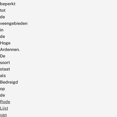
beperkt
tot
de
veengebieden
in
de
Hoge
Ardennen.
De
soort
staat
als
Bedreigd
op
de
Rode
Lijst
van