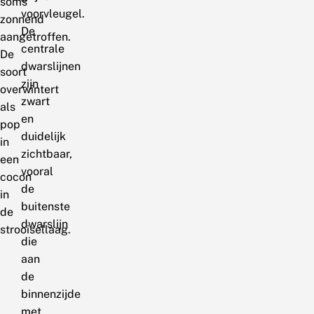
soms
voorvleugel.
zonnend
De
aangetroffen.
centrale
De
dwarslijnen
soort
zijn
overwintert
zwart
als
en
pop
duidelijk
in
zichtbaar,
een
vooral
cocon
de
in
buitenste
de
dwarslijn
strooisellaag.
die
aan
de
binnenzijde
met