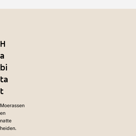
H
a
bi
ta
t
Moerassen
en
natte
heiden.