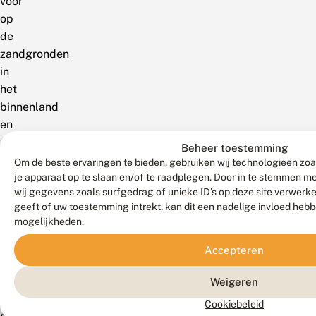
voor
op
de
zandgronden
in
het
binnenland
en
zeer
Beheer toestemming
lokaal
Om de beste ervaringen te bieden, gebruiken wij technologieën zoa
in
je apparaat op te slaan en/of te raadplegen. Door in te stemmen 
wij gegevens zoals surfgedrag of unieke ID's op deze site verwerk
de
geeft of uw toestemming intrekt, kan dit een nadelige invloed heb
duinen;
mogelijkheden.
elders
zeer
Accepteren
schaars
Weigeren
of
ontbrekend.
Cookiebeleid