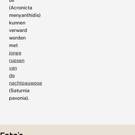
uil
(Acronicta
menyanthidis)
kunnen
verward
worden
met
jonge
rupsen
van
de
nachtpauwoog
(Saturnia
pavonia).