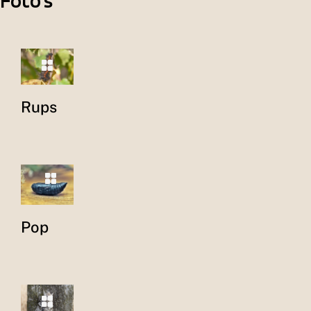
Foto's
Rups
Pop