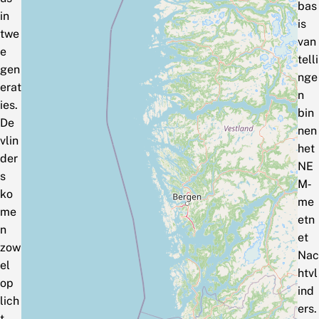
bas
in
is
twe
van
e
telli
gen
nge
erat
n
ies.
bin
De
nen
vlin
het
der
NE
s
M‑
ko
me
me
etn
n
et
zow
Nac
el
htvl
op
ind
lich
ers.
t