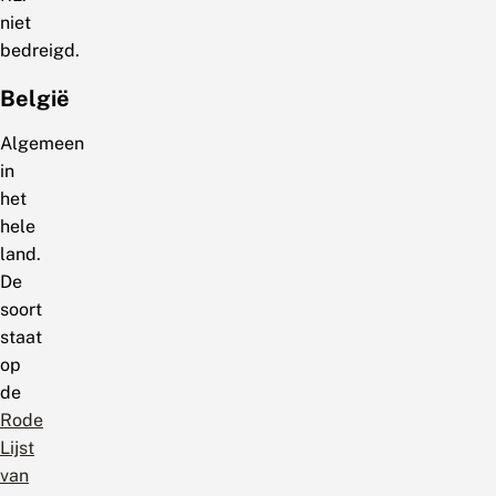
niet
bedreigd.
België
Algemeen
in
het
hele
land.
De
soort
staat
op
de
Rode
Lijst
van