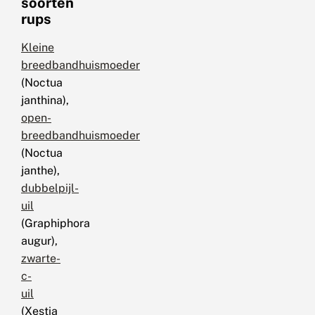
soorten
rups
Kleine
breedbandhuismoeder
(Noctua
janthina),
open-
breedbandhuismoeder
(Noctua
janthe),
dubbelpijl-
uil
(Graphiphora
augur),
zwarte-
c-
uil
(Xestia