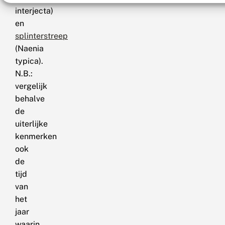
interjecta)
en
splinterstreep
(Naenia
typica).
N.B.:
vergelijk
behalve
de
uiterlijke
kenmerken
ook
de
tijd
van
het
jaar
waarin