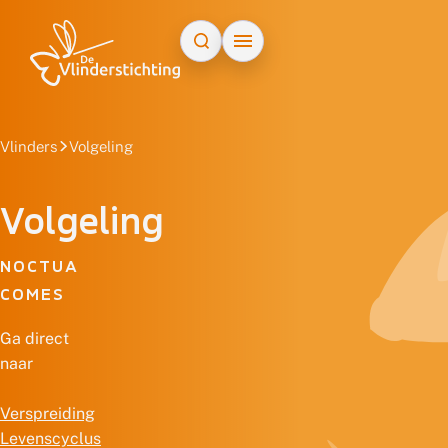
Doorgaan naar inhoud
Vlinders
Volgeling
Volgeling
NOCTUA
COMES
Ga direct
naar
Verspreiding
Levenscyclus