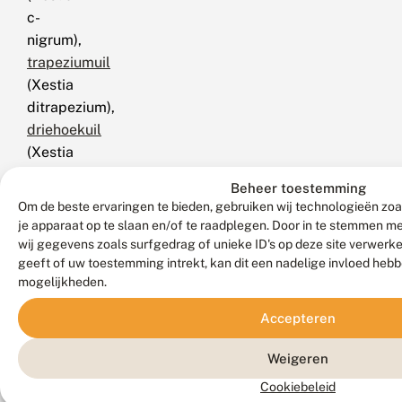
c-
nigrum),
trapeziumuil
(Xestia
ditrapezium),
driehoekuil
(Xestia
triangulum),
Beheer toestemming
bruine
Om de beste ervaringen te bieden, gebruiken wij technologieën zoa
zwartstipuil
je apparaat op te slaan en/of te raadplegen. Door in te stemmen 
(Xestia
wij gegevens zoals surfgedrag of unieke ID's op deze site verwerk
geeft of uw toestemming intrekt, kan dit een nadelige invloed heb
baja),
mogelijkheden.
kooluil
(Mamestra
Accepteren
brassicae),
kleine
Weigeren
huismoeder
Cookiebeleid
(Noctua