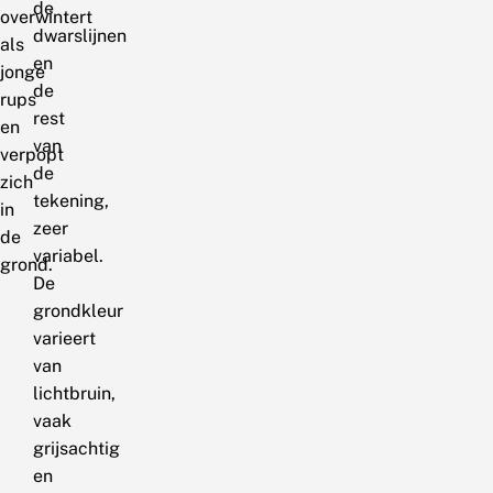
de
overwintert
dwarslijnen
als
en
jonge
de
rups
rest
en
van
verpopt
de
zich
tekening,
in
zeer
de
variabel.
grond.
De
grondkleur
varieert
van
lichtbruin,
vaak
grijsachtig
en