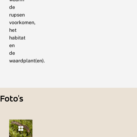
de
rupsen
voorkomen,
het
habitat
en
de
waardplant(en).
Foto's