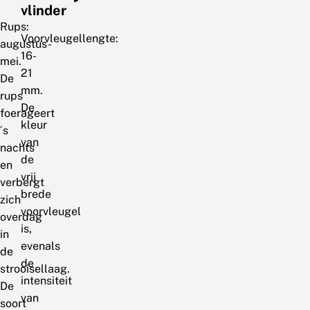
vlinder
Rups:
Voorvleugellengte:
augustus-
16-
mei.
21
De
mm.
rups
De
foerageert
kleur
´s
van
nachts
de
en
vrij
verbergt
brede
zich
voorvleugel
overdag
is,
in
evenals
de
de
strooisellaag.
intensiteit
De
van
soort