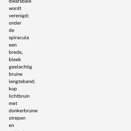
dwarsbalk
wordt
verenigd;
onder
de
spiracula
een
brede,
bleek
geelachtig
bruine
lengteband;
kop
lichtbruin
met
donkerbruine
strepen
en