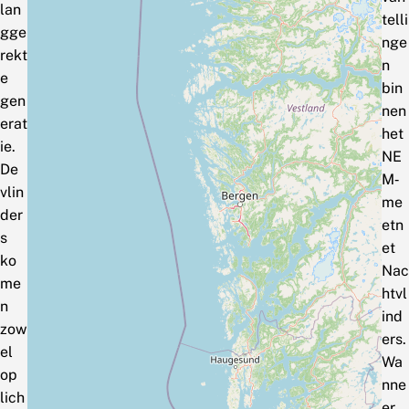
lan
telli
gge
nge
rekt
n
e
bin
gen
nen
erat
het
ie.
NE
De
M‑
vlin
me
der
etn
s
et
ko
Nac
me
htvl
n
ind
zow
ers.
el
Wa
op
nne
lich
er