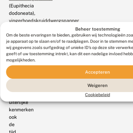
(Eupithecia
dodoneata),
vingerhoedskruiddwergspanner
(Eupithecia
Beheer toestemming
Om de beste ervaringen te bieden, gebruiken wij technologieën zoa
pulchellata)
je apparaat op te slaan en/of te raadplegen. Door in te stemmen 
en
wij gegevens zoals surfgedrag of unieke ID's op deze site verwerk
beverneldwergspanner
geeft of uw toestemming intrekt, kan dit een nadelige invloed heb
(Eupithecia
mogelijkheden.
pimpinellata).
Accepteren
N.B.:
vergelijk
Weigeren
behalve
de
Cookiebeleid
uiterlijke
kenmerken
ook
de
tijd