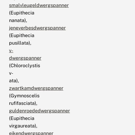
smalvleugeldwergspanner
(Eupithecia
nanata),
jeneverbesdwergspanner
(Eupithecia
pusillata),
v-
dwergspanner
(Chloroclystis
v-
ata),
zwartkamdwergspanner
(Gymnoscelis
rufifasciata),
guldenroededwergspanner
(Eupithecia
virgaureata),
eikendwergspanner