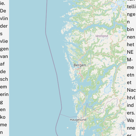
ie.
telli
De
nge
vlin
n
der
bin
s
nen
vlie
het
gen
NE
van
M‑
af
me
de
etn
sch
et
em
Nac
erin
htvl
g
ind
en
ers.
ko
Wa
me
nne
n
er