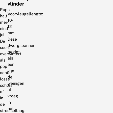
vlinder
Rups:
Voorvleugellengte:
half
10-
mei-
12
eind
mm.
juli.
Deze
De
dwergspanner
soort
begint
overwintert
als
als
een
pop
van
achter
de
losse
weinigen
schors
al
of
vroeg
in
in
de
het
strooisellaag.