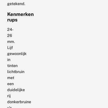
getekend.
Kenmerken
rups
24-
26
mm.
Lijf
gewoonlijk
in
tinten
lichtbruin
met
een
duidelijke
rij
donkerbruine
v's