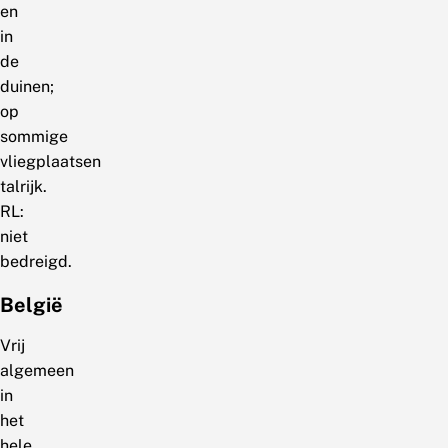
en
in
de
duinen;
op
sommige
vliegplaatsen
talrijk.
RL:
niet
bedreigd.
België
Vrij
algemeen
in
het
hele