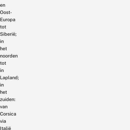
en
Oost-
Europa
tot
Siberië;
in
het
noorden
tot
in
Lapland;
in
het
zuiden:
van
Corsica
via
Italië