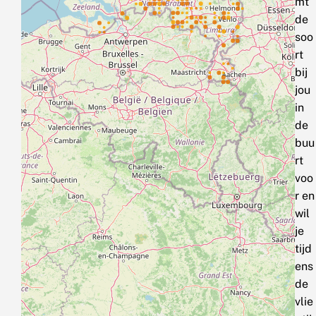
mt
de
soo
rt
bij
jou
in
de
buu
rt
voo
r en
wil
je
tijd
ens
de
vlie