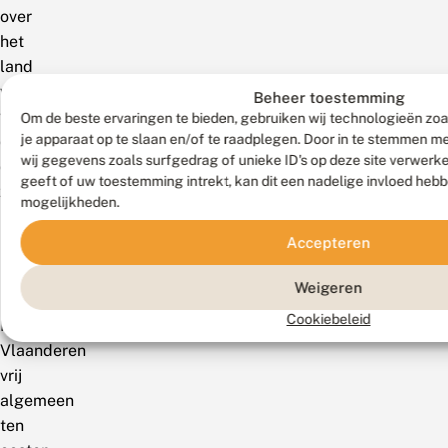
over
het
land
voor;
Beheer toestemming
vooral
Om de beste ervaringen te bieden, gebruiken wij technologieën zoa
je apparaat op te slaan en/of te raadplegen. Door in te stemmen 
op
wij gegevens zoals surfgedrag of unieke ID's op deze site verwerk
de
geeft of uw toestemming intrekt, kan dit een nadelige invloed heb
zandgronden.
mogelijkheden.
RL:
kwetsbaar.
Accepteren
België
Weigeren
Cookiebeleid
In
Vlaanderen
vrij
algemeen
ten