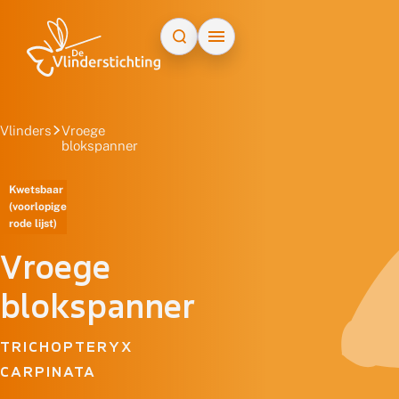
Doorgaan naar inhoud
Vlinders
Vroege
blokspanner
Kwetsbaar
(voorlopige
rode lijst)
Vroege
blokspanner
TRICHOPTERYX
CARPINATA