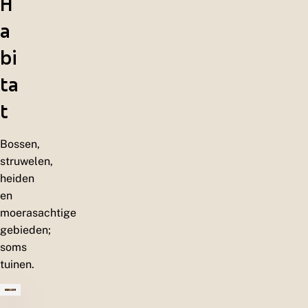
H
a
bi
ta
t
Bossen,
struwelen,
heiden
en
moerasachtige
gebieden;
soms
tuinen.