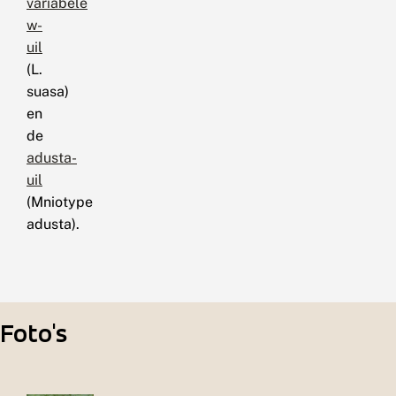
variabele
w-
uil
(L.
suasa)
en
de
adusta-
uil
(Mniotype
adusta).
Foto's