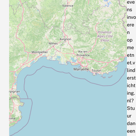
eve
ns
invo
ere
n
op
me
etn
et.v
lind
erst
icht
ing.
nl?
Stu
ur
dan
een