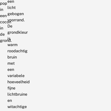
een
pop
licht
in
gebogen
een
voorrand.
cocon
De
in
grondkleur
de
is
grond.
warm
roodachtig
bruin
met
een
variabele
hoeveelheid
fijne
lichtbruine
en
witachtige