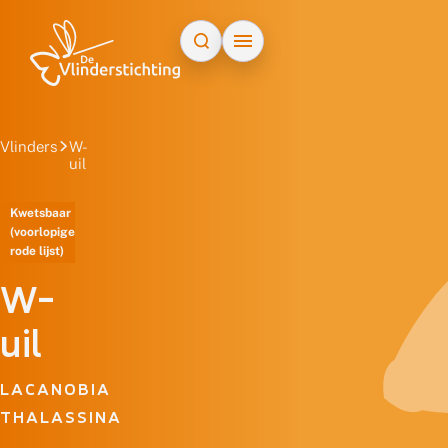
Doorgaan naar inhoud
Vlinders
W-
uil
Kwetsbaar
(voorlopige
rode lijst)
W-
uil
LACANOBIA
THALASSINA