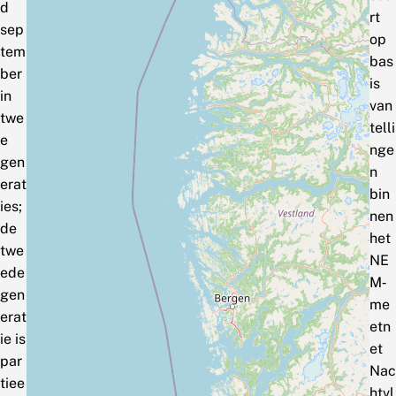
d
rt
sep
op
tem
bas
ber
is
in
van
twe
telli
e
nge
gen
n
erat
bin
ies;
nen
de
het
twe
NE
ede
M‑
gen
me
erat
etn
ie is
et
par
Nac
tiee
htvl