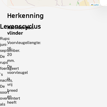
Leaflet
Herkenning
Levenscyclus
Kenmerken
vlinder
Rups:
Voorvleugellengte:
juni-
16-
september.
20
De
mm.
rups
De
foerageert
voorvleugel
´s
is
nachts.
vrij
De
breed
soort
en
overwintert
heeft
als