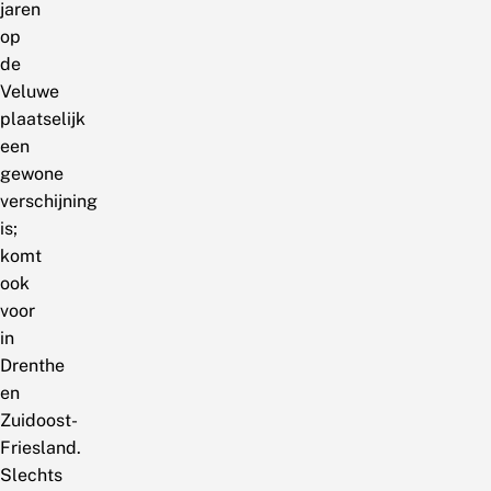
jaren
op
de
Veluwe
plaatselijk
een
gewone
verschijning
is;
komt
ook
voor
in
Drenthe
en
Zuidoost-
Friesland.
Slechts