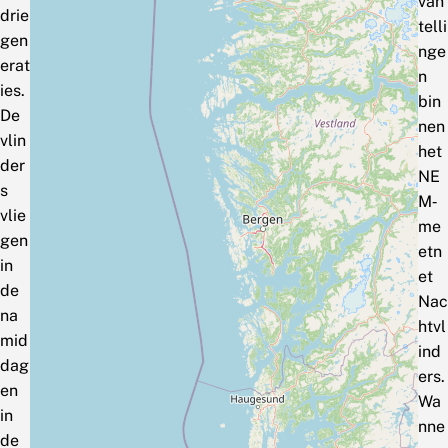
van
drie
telli
gen
nge
erat
n
ies.
bin
De
nen
vlin
het
der
NE
s
M‑
vlie
me
gen
etn
in
et
de
Nac
na
htvl
mid
ind
dag
ers.
en
Wa
in
nne
de