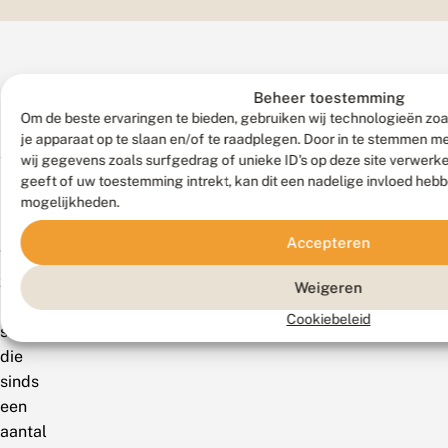
Beheer toestemming
Om de beste ervaringen te bieden, gebruiken wij technologieën zoa
je apparaat op te slaan en/of te raadplegen. Door in te stemmen 
Verspreiding
wij gegevens zoals surfgedrag of unieke ID's op deze site verwerk
geeft of uw toestemming intrekt, kan dit een nadelige invloed heb
mogelijkheden.
Zeldzaamheid
Accepteren
Vrij
zeldzaam.
Weigeren
Een
Cookiebeleid
soort
die
sinds
een
aantal