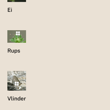
Ei
Rups
Vlinder