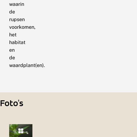
waarin
de
rupsen
voorkomen,
het
habitat
en
de
waardplant(en).
Foto's