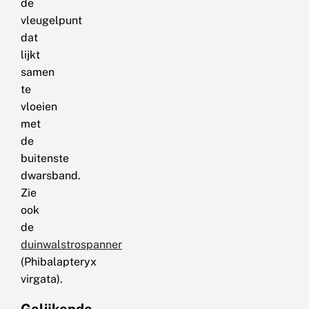
de
vleugelpunt
dat
lijkt
samen
te
vloeien
met
de
buitenste
dwarsband.
Zie
ook
de
duinwalstrospanner
(Phibalapteryx
virgata).
Gelijkende