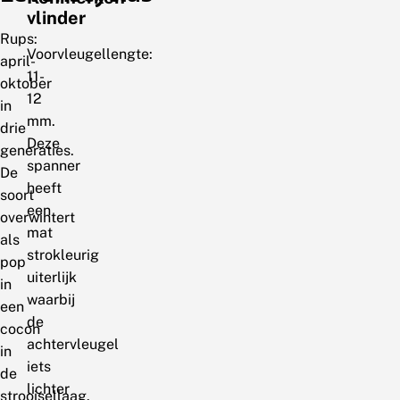
vlinder
Rups:
Voorvleugellengte:
april-
11-
oktober
12
in
mm.
drie
Deze
generaties.
spanner
De
heeft
soort
een
overwintert
mat
als
strokleurig
pop
uiterlijk
in
waarbij
een
de
cocon
achtervleugel
in
iets
de
lichter
strooisellaag.