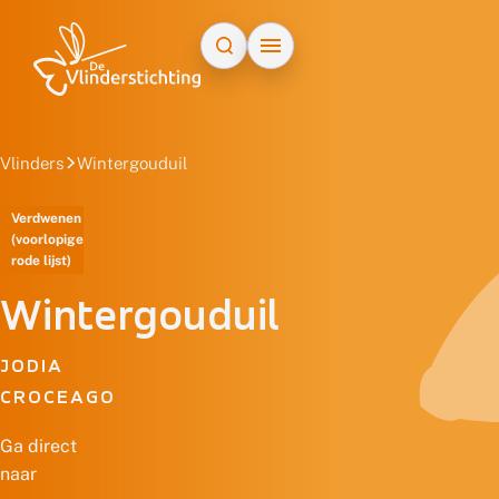
Doorgaan naar inhoud
Vlinders
Wintergouduil
Verdwenen
(voorlopige
rode lijst)
Wintergouduil
JODIA
CROCEAGO
Ga direct
naar