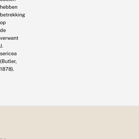
hebben
betrekking
op
de
verwant
J.
sericea
(Butler,
1878).