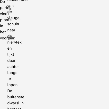
De
van
paring
de
vindt
vleugel
plaats
schuin
in
naar
het
de
voorjaar.
niervlek
en
lijkt
daar
achter
langs
te
lopen.
De
buitenste
dwarslijn