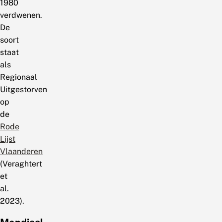
1980
verdwenen.
De
soort
staat
als
Regionaal
Uitgestorven
op
de
Rode
Lijst
Vlaanderen
(Veraghtert
et
al.
2023).