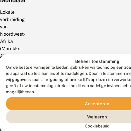
Mondiaal
Lokale
verbreiding
van
Noordwest-
Afrika
(Marokko,
Algerije,
Beheer toestemming
Tunesië)
Om de beste ervaringen te bieden, gebruiken wij technologieën zoa
via
je apparaat op te slaan en/of te raadplegen. Door in te stemmen 
Zuid-
wij gegevens zoals surfgedrag of unieke ID's op deze site verwerk
en
geeft of uw toestemming intrekt, kan dit een nadelige invloed heb
mogelijkheden.
Midden-
Europa
Accepteren
tot
Voor-
Weigeren
Azië.
Cookiebeleid
Naar