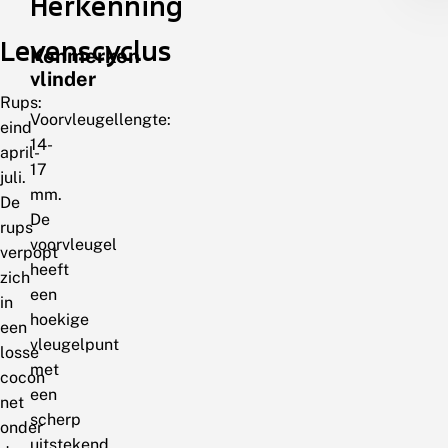
Herkenning
Levenscyclus
Kenmerken
vlinder
Rups:
Voorvleugellengte:
eind
14-
april-
17
juli.
mm.
De
De
rups
voorvleugel
verpopt
heeft
zich
een
in
hoekige
een
vleugelpunt
losse
met
cocon
een
net
scherp
onder
uitstekend