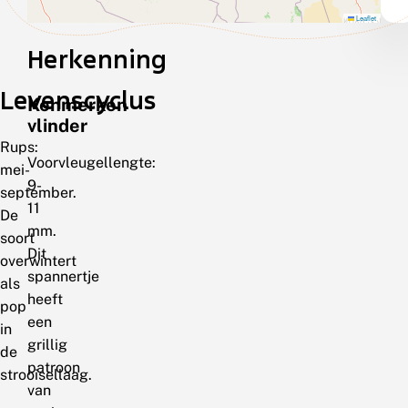
Leaflet
Herkenning
Levenscyclus
Kenmerken
vlinder
Rups:
Voorvleugellengte:
mei-
9-
september.
11
De
mm.
soort
Dit
overwintert
spannertje
als
heeft
pop
een
in
grillig
de
patroon
strooisellaag.
van