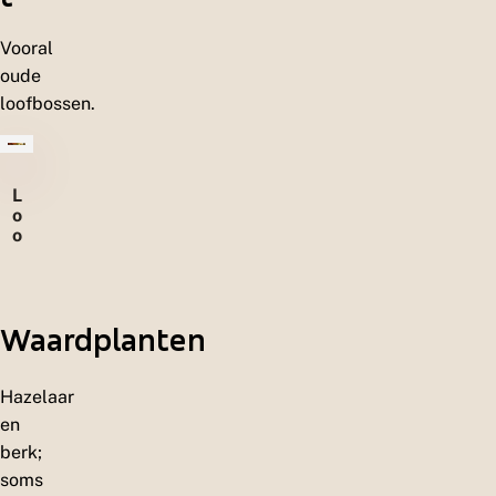
Vooral
oude
loofbossen.
L
o
o
f
b
o
s
Waardplanten
s
e
n
Hazelaar
en
berk;
soms