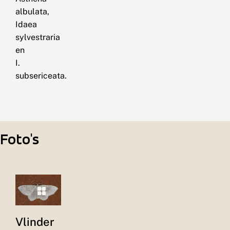
albulata,
Idaea
sylvestraria
en
I.
subsericeata.
Foto's
Vlinder