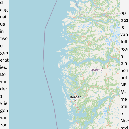
d
rt
aug
op
ust
bas
us
is
in
van
twe
telli
e
nge
gen
n
erat
bin
ies.
nen
De
het
vlin
NE
der
M‑
s
me
vlie
etn
gen
et
van
Nac
zon
htvl