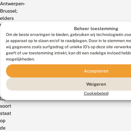
Antwerpen-
Brussel;
elders
lokaal
Beheer toestemming
in
Om de beste ervaringen te bieden, gebruiken wij technologieën zoa
Oost-
je apparaat op te slaan en/of te raadplegen. Door in te stemmen 
wij gegevens zoals surfgedrag of unieke ID's op deze site verwerk
en
geeft of uw toestemming intrekt, kan dit een nadelige invloed heb
West-
mogelijkheden.
Vlaanderen.
In
Accepteren
Wallonië
vrij
Weigeren
algemeen.
Cookiebeleid
De
soort
staat
op
de