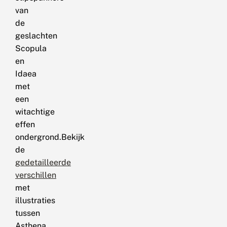
van
de
geslachten
Scopula
en
Idaea
met
een
witachtige
effen
ondergrond.Bekijk
de
gedetailleerde
verschillen
met
illustraties
tussen
Asthena