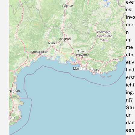
eve
ns
invo
ere
n
op
me
etn
et.v
lind
erst
icht
ing.
nl?
Stu
ur
dan
een