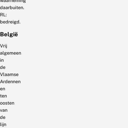
waarneming
daarbuiten.
RL:
bedreigd.
België
Vrij
algemeen
in
de
Vlaamse
Ardennen
en
ten
oosten
van
de
lijn