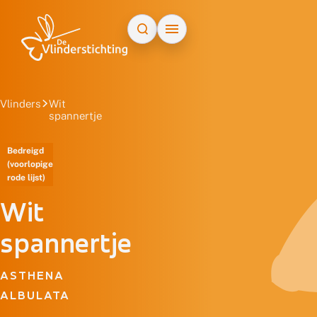
Doorgaan naar inhoud
Vlinders
Wit
spannertje
Bedreigd
(voorlopige
rode lijst)
Wit
spannertje
ASTHENA
ALBULATA