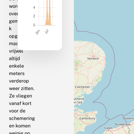
worden
overdag
gemakkelij
k
opgejaagd
maar gaan
vrijwel
altijd
enkele
meters
verderop
weer zitten.
Ze vliegen
vanaf kort
voor de
schemering
en komen
weinig op