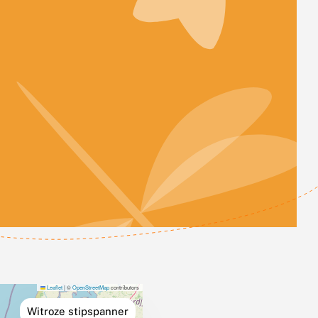
Leaflet
|
©
OpenStreetMap
contributors
Witroze stipspanner