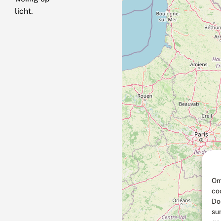
licht.
Om
co
Do
su