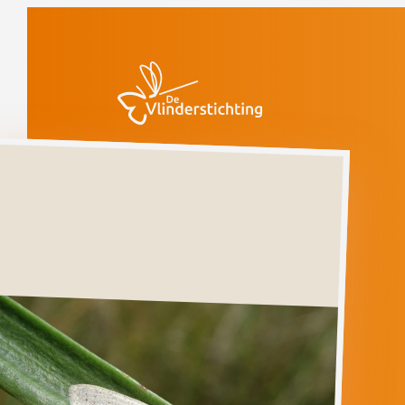
Doorgaan naar inhoud
Vlinders
Witroze
stipspanner
Witroze
stipspanner
SCOPULA
EMUTARIA