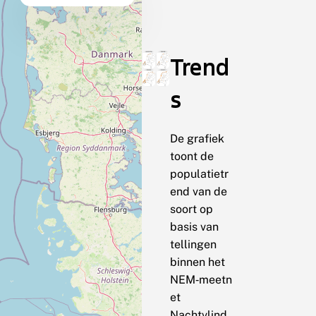
Trend
s
De grafiek
toont de
populatietr
end van de
soort op
basis van
tellingen
binnen het
NEM‑meetn
et
Nachtvlind