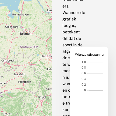
ers.
Wanneer de
grafiek
leeg is,
betekent
dit dat de
soort in de
afgelopen
Witroze stipspanner
drie jaar op
te weinig
meetpunte
n is
waargenom
en om een
betrouwbar
e trend te
kunnen