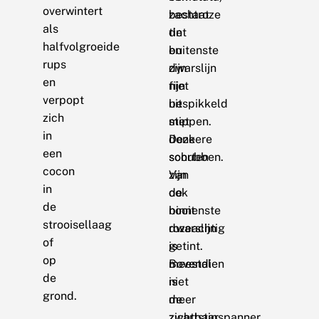
overwintert
zachtroze
bestaat
als
tint
de
halfvolgroeide
en
buitenste
rups
zijn
dwarslijn
en
fijn
niet
verpopt
bespikkeld
uit
zich
met
stippen.
in
donkere
Deze
een
schubben.
soorten
cocon
Van
zijn
in
de
ook
de
binnenste
nooit
strooisellaag
dwarslijn
rozeachtig
of
is
getint.
op
meestal
Bovendien
de
niet
is
grond.
meer
de
zichtbaar
zwartstipspanner