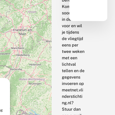
berekenen.
Komt de
soort bij jou
in de buurt
voor en wil
je tijdens
de vliegtijd
eens per
twee weken
met een
lichtval
tellen en de
gegevens
invoeren op
meetnet.vli
nderstichti
ng.nl?
Stuur dan
ng