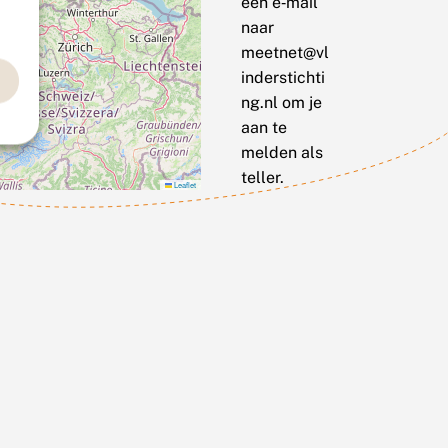
een e‑mail
naar
meetnet@vl
inderstichti
ng.nl om je
aan te
melden als
teller.
Leaflet