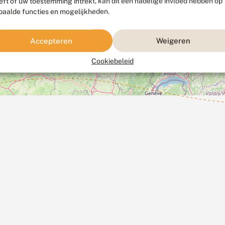
eft of uw toestemming intrekt, kan dit een nadelige invloed hebben op
paalde functies en mogelijkheden.
Accepteren
Weigeren
Cookiebeleid