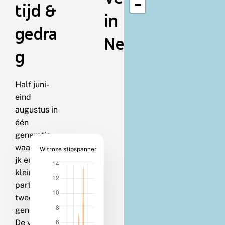
−
tijd &
in
gedra
Nederland
g
Half juni-
eind
augustus in
één
generatie;
waarschijnli
Witroze stipspanner
jk een
kleine
partiële
tweede
generatie.
De vlinders