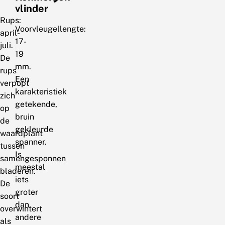
vlinder
Rups:
Voorvleugellengte:
april-
17-
juli.
19
De
mm.
rups
Een
verpopt
karakteristiek
zich
getekende,
op
bruin
de
gekleurde
waardplant
spanner.
tussen
Is
samengesponnen
meestal
bladeren.
iets
De
groter
soort
dan
overwintert
andere
als