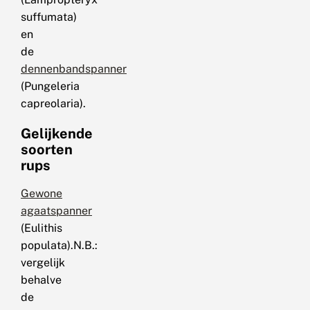
suffumata)
en
de
dennenbandspanner
(Pungeleria
capreolaria).
Gelijkende
soorten
rups
Gewone
agaatspanner
(Eulithis
populata).N.B.:
vergelijk
behalve
de