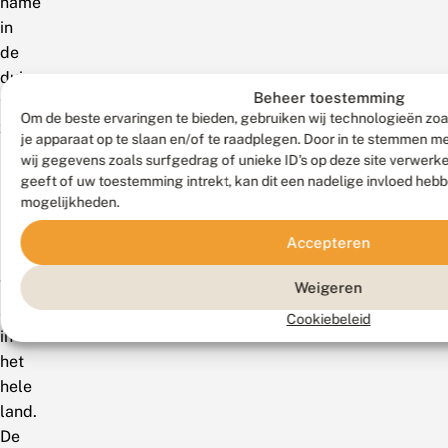
name
in
de
duinen
Beheer toestemming
talrijk
Om de beste ervaringen te bieden, gebruiken wij technologieën zoa
zijn.
je apparaat op te slaan en/of te raadplegen. Door in te stemmen 
RL:
wij gegevens zoals surfgedrag of unieke ID's op deze site verwerk
niet
geeft of uw toestemming intrekt, kan dit een nadelige invloed heb
bedreigd.
mogelijkheden.
Accepteren
België
Vrij
Weigeren
algemeen
Cookiebeleid
in
het
hele
land.
De