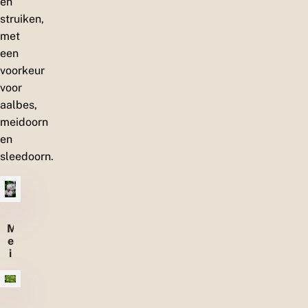
en
struiken,
met
een
voorkeur
voor
aalbes,
meidoorn
en
sleedoorn.
M
e
i
d
o
o
r