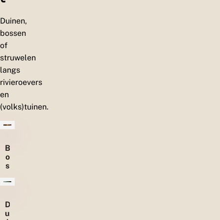
Duinen,
bossen
of
struwelen
langs
rivieroevers
en
(volks)tuinen.
B
o
s
s
e
n
D
u