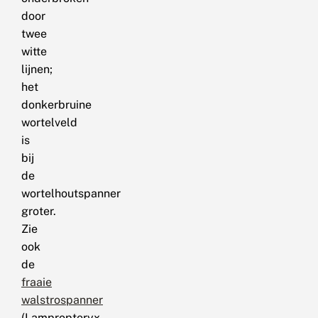
door
twee
witte
lijnen;
het
donkerbruine
wortelveld
is
bij
de
wortelhoutspanner
groter.
Zie
ook
de
fraaie
walstrospanner
(Lampropteryx