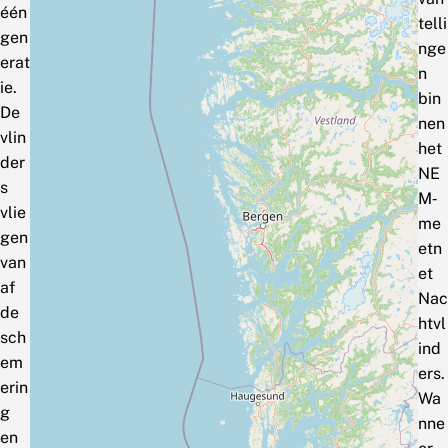
één
telli
gen
nge
erat
n
ie.
bin
De
nen
vlin
het
der
NE
s
M‑
vlie
me
gen
etn
van
et
af
Nac
de
htvl
sch
ind
em
ers.
erin
Wa
g
nne
en