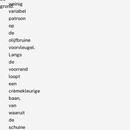
weinig
grond.
variabel
patroon
op
de
olijfbruine
voorvleugel.
Langs
de
voorrand
loopt
een
crèmekleurige
baan,
van
waaruit
de
schuine