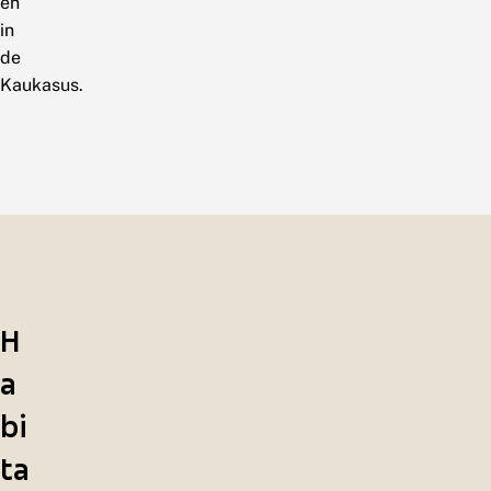
en
in
de
Kaukasus.
H
a
bi
ta