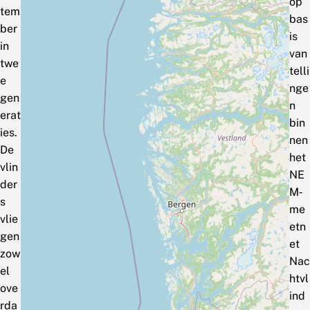
op
tem
bas
ber
is
in
van
twe
telli
e
nge
gen
n
erat
bin
ies.
nen
De
het
vlin
NE
der
M‑
s
me
vlie
etn
gen
et
zow
Nac
el
htvl
ove
ind
rda