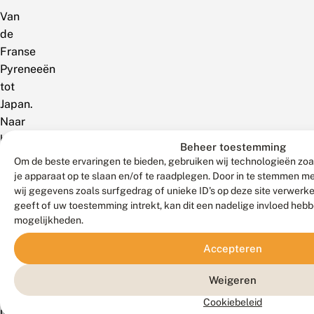
Van
de
Franse
Pyreneeën
tot
Japan.
Naar
het
Beheer toestemming
noorden
Om de beste ervaringen te bieden, gebruiken wij technologieën zoa
tot
je apparaat op te slaan en/of te raadplegen. Door in te stemmen 
wij gegevens zoals surfgedrag of unieke ID's op deze site verwerk
Zuid-
geeft of uw toestemming intrekt, kan dit een nadelige invloed heb
Scandinavië.
mogelijkheden.
De
zuidgrens
Accepteren
verloopt
volgens
Weigeren
de
Cookiebeleid