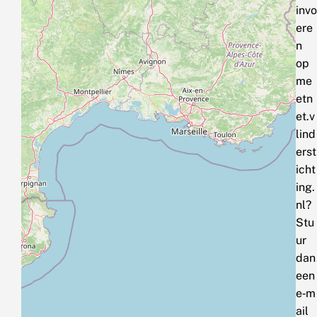
invo
ere
n
op
me
etn
et.v
lind
erst
icht
ing.
nl?
Stu
ur
dan
een
e‑m
ail