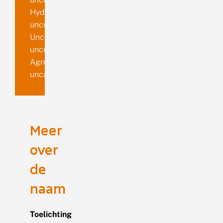
Hydrelia
uncula
Unca
uncula
Agrophila
unca
Meer
over
de
naam
Toelichting