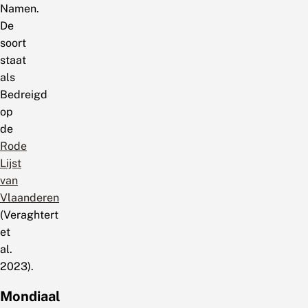
Namen.
De
soort
staat
als
Bedreigd
op
de
Rode
Lijst
van
Vlaanderen
(Veraghtert
et
al.
2023).
Mondiaal