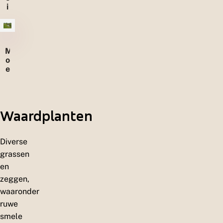
i
d
e
n
M
o
e
r
a
s
s
Waardplanten
e
n
Diverse
grassen
en
zeggen,
waaronder
ruwe
smele