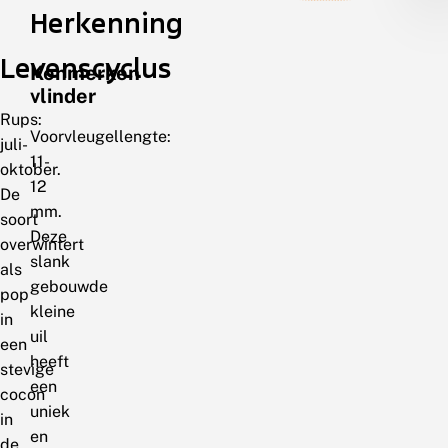
Herkenning
Levenscyclus
Kenmerken
vlinder
Rups:
Voorvleugellengte:
juli-
11-
oktober.
12
De
mm.
soort
Deze
overwintert
slank
als
gebouwde
pop
kleine
in
uil
een
heeft
stevige
een
cocon
uniek
in
en
de