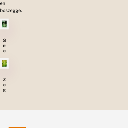
en
boszegge.
S
m
e
l
e
Z
e
g
g
e