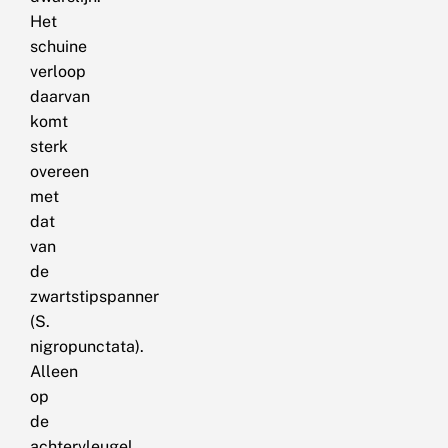
Het
schuine
verloop
daarvan
komt
sterk
overeen
met
dat
van
de
zwartstipspanner
(S.
nigropunctata).
Alleen
op
de
achtervleugel