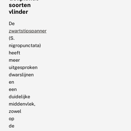
soorten
vlinder
De
zwartstipspanner
(S.
nigropunctata)
heeft
meer
uitgesproken
dwarslijnen
en
een
duidelijke
middenvlek,
zowel
op
de