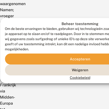
waargenomen
Namen;
vroeger
ook
Beheer toestemming
gemeld
Om de beste ervaringen te bieden, gebruiken wij technologieën zoa
je apparaat op te slaan en/of te raadplegen. Door in te stemmen 
uit
wij gegevens zoals surfgedrag of unieke ID's op deze site verwerk
Luik
geeft of uw toestemming intrekt, kan dit een nadelige invloed heb
en
mogelijkheden.
Luxemburg.
Accepteren
Mondiaal
Weigeren
Van
Cookiebeleid
Zuidwest-
Frankrijk
via
Midden-
Europa