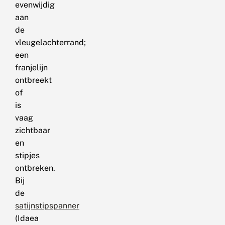
evenwijdig
aan
de
vleugelachterrand;
een
franjelijn
ontbreekt
of
is
vaag
zichtbaar
en
stipjes
ontbreken.
Bij
de
satijnstipspanner
(Idaea