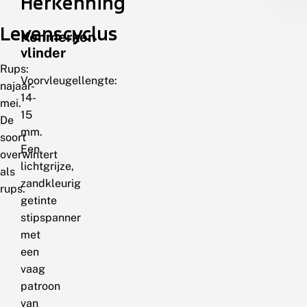
Herkenning
Levenscyclus
Kenmerken
vlinder
Rups:
Voorvleugellengte:
najaar-
14-
mei.
15
De
mm.
soort
Een
overwintert
lichtgrijze,
als
zandkleurig
rups.
getinte
stipspanner
met
een
vaag
patroon
van