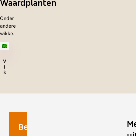
Waardplanten
Onder
andere
wikke.
W
i
k
k
e
M
Benaming
ui