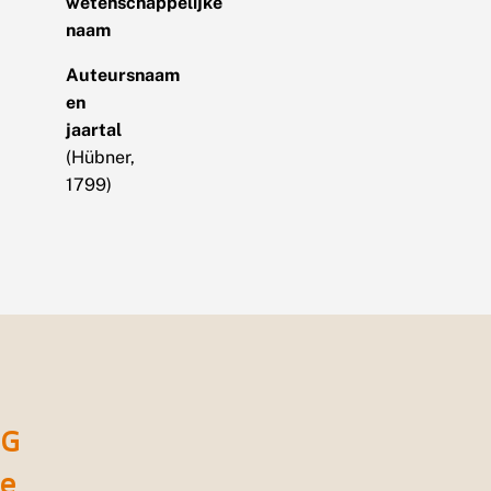
wetenschappelijke
naam
Auteursnaam
en
jaartal
(Hübner,
1799)
G
e