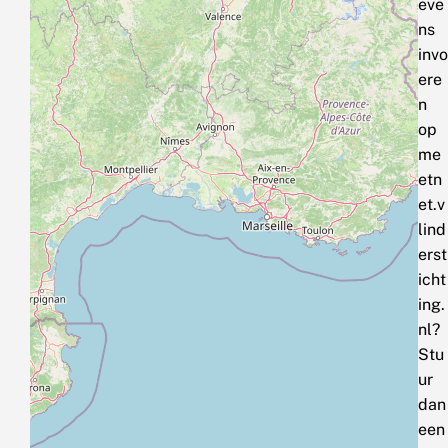
eve
ns
invo
ere
n
op
me
etn
et.v
lind
erst
icht
ing.
nl?
Stu
ur
dan
een