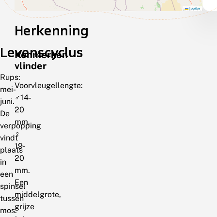
Leaflet
Herkenning
Levenscyclus
Kenmerken
vlinder
Rups:
Voorvleugellengte:
mei-
♂14-
juni.
20
De
mm,
verpopping
♀
vindt
19-
plaats
20
in
mm.
een
Een
spinsel
middelgrote,
tussen
grijze
mos.