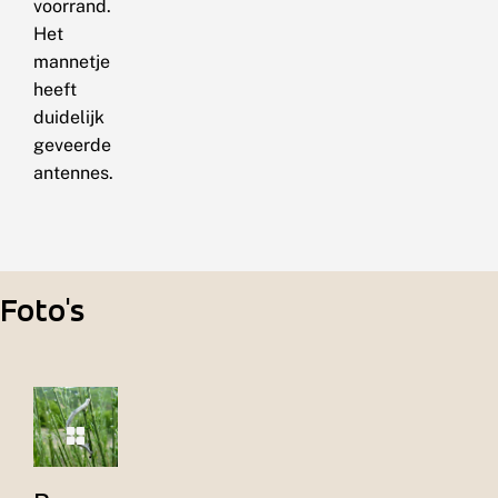
voorrand.
Het
mannetje
heeft
duidelijk
geveerde
antennes.
Foto's