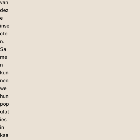
van
dez
e
inse
cte
n.
Sa
me
n
kun
nen
we
hun
pop
ulat
ies
in
kaa