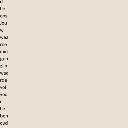
d
het
ons!
Jou
w
waa
rne
min
gen
zijn
waa
rde
vol
voo
r
het
beh
oud