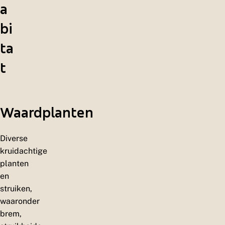
a
bi
ta
t
Waardplanten
Diverse
kruidachtige
planten
en
struiken,
waaronder
brem,