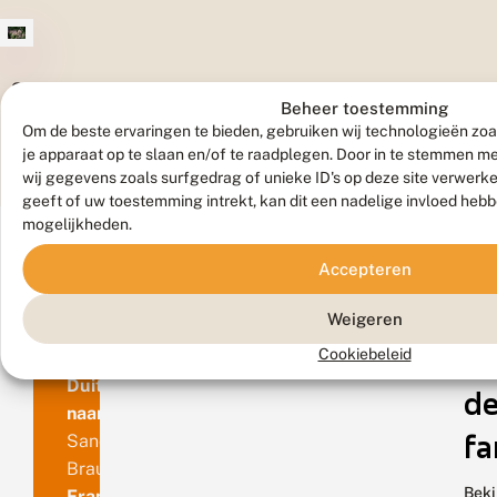
d
e
b
r
S
e
t
Beheer toestemming
m
r
Om de beste ervaringen te bieden, gebruiken wij technologieën zoa
u
je apparaat op te slaan en/of te raadplegen. Door in te stemmen 
i
wij gegevens zoals surfgedrag of unieke ID's op deze site verwerk
k
geeft of uw toestemming intrekt, kan dit een nadelige invloed heb
h
mogelijkheden.
e
i
Accepteren
M
Benaming
Weigeren
ui
Cookiebeleid
Duitse
de
naam
fa
Sandrasen-
Braunstreifenspanner
Beki
Franse