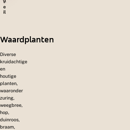
W
m
e
e
il
e
a
n
n
d
e
Waardplanten
n
Diverse
kruidachtige
en
houtige
planten,
waaronder
zuring,
weegbree,
hop,
duinroos,
braam,