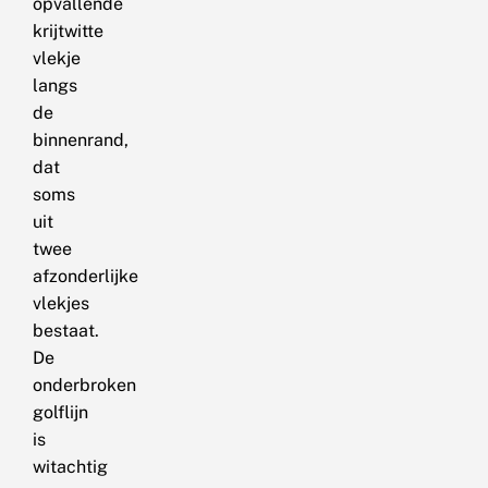
opvallende
krijtwitte
vlekje
langs
de
binnenrand,
dat
soms
uit
twee
afzonderlijke
vlekjes
bestaat.
De
onderbroken
golflijn
is
witachtig