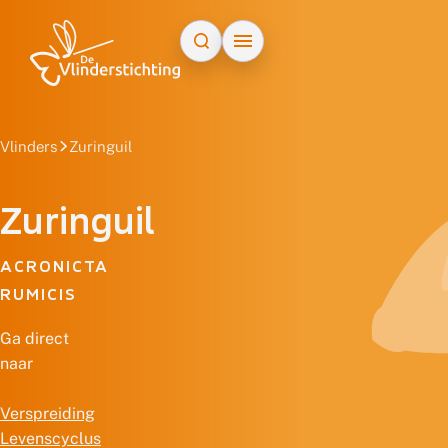
Doorgaan naar inhoud
Vlinders
Zuringuil
Zuringuil
ACRONICTA
RUMICIS
Ga direct
naar
Verspreiding
Levenscyclus