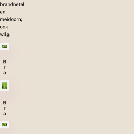
brandnetel
en
meidoorn;
ook
wilg.
B
r
a
a
m
B
r
a
n
d
n