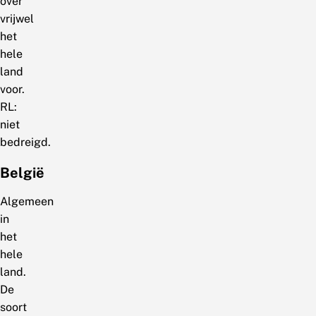
over
vrijwel
het
hele
land
voor.
RL:
niet
bedreigd.
België
Algemeen
in
het
hele
land.
De
soort