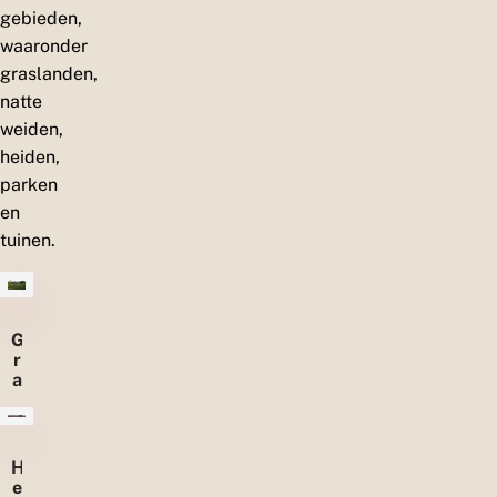
gebieden,
waaronder
graslanden,
natte
weiden,
heiden,
parken
en
tuinen.
G
r
a
s
l
a
n
H
d
e