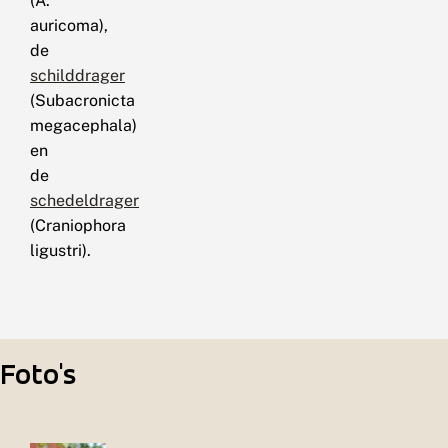
(A.
auricoma),
de
schilddrager
(Subacronicta
megacephala)
en
de
schedeldrager
(Craniophora
ligustri).
Foto's