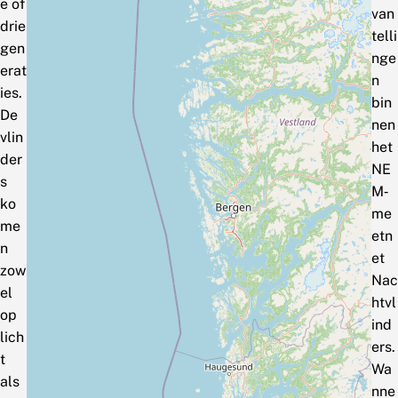
e of
van
drie
telli
gen
nge
erat
n
ies.
bin
De
nen
vlin
het
der
NE
s
M‑
ko
me
me
etn
n
et
zow
Nac
el
htvl
op
ind
lich
ers.
t
Wa
als
nne