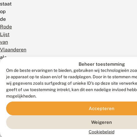
staat
op
de
Rode
Lijst
van
Vlaanderen
als
Beheer toestemming
Momenteel
Om de beste ervaringen te bieden, gebruiken wij technologieën zoa
niet
je apparaat op te slaan en/of te raadplegen. Door in te stemmen 
in
wij gegevens zoals surfgedrag of unieke ID's op deze site verwerk
Gevaar
geeft of uw toestemming intrekt, kan dit een nadelige invloed heb
(Veraghtert
mogelijkheden.
et
Accepteren
al.
2023).
Weigeren
Mondiaal
Cookiebeleid