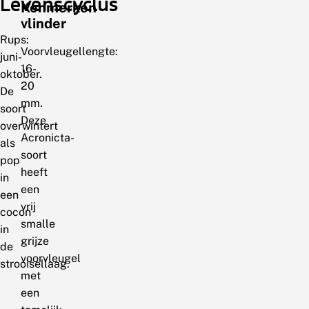
Levenscyclus
Kenmerken
vlinder
Rups:
Voorvleugellengte:
juni-
16-
oktober.
20
De
mm.
soort
Deze
overwintert
Acronicta-
als
soort
pop
heeft
in
een
een
vrij
cocon
smalle
in
grijze
de
voorvleugel
strooisellaag.
met
een