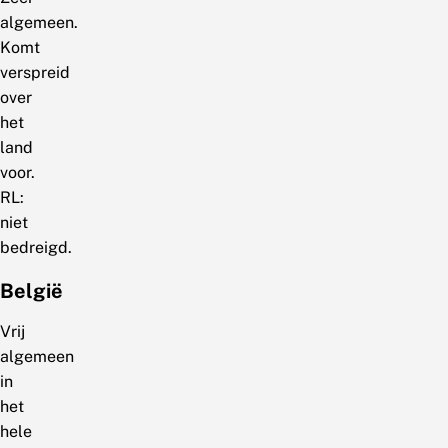
algemeen.
Komt
verspreid
over
het
land
voor.
RL:
niet
bedreigd.
België
Vrij
algemeen
in
het
hele