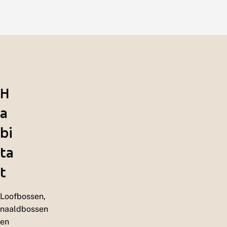
H
a
bi
ta
t
Loofbossen,
naaldbossen
en