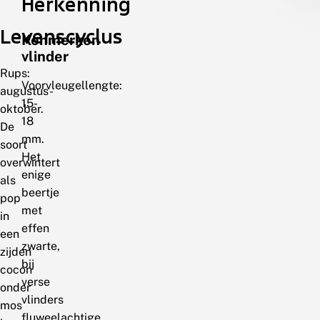
Herkenning
Levenscyclus
Kenmerken
vlinder
Rups:
Voorvleugellengte:
augustus-
15-
oktober.
18
De
mm.
soort
Het
overwintert
enige
als
beertje
pop
met
in
effen
een
zwarte,
zijden
bij
cocon
verse
onder
vlinders
mos
fluweelachtige,