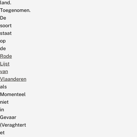
land.
Toegenomen.
De
soort
staat
op
de
Rode
Lijst
van
Vlaanderen
als
Momenteel
niet
in
Gevaar
(Veraghtert
et