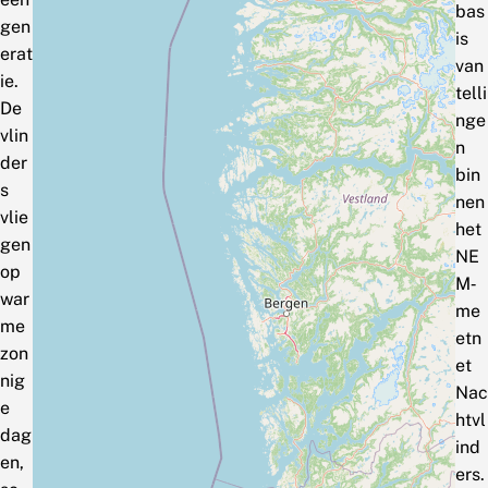
bas
gen
is
erat
van
ie.
telli
De
nge
vlin
n
der
bin
s
nen
vlie
het
gen
NE
op
M‑
war
me
me
etn
zon
et
nig
Nac
e
htvl
dag
ind
en,
ers.