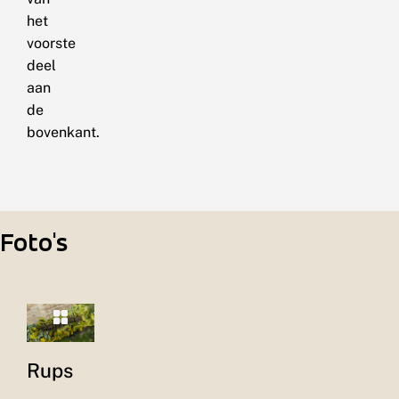
het
voorste
deel
aan
de
bovenkant.
Foto's
Rups