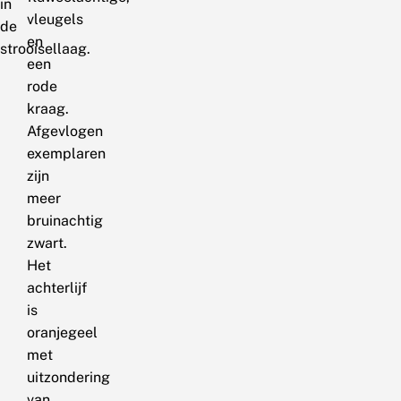
in
vleugels
de
en
strooisellaag.
een
rode
kraag.
Afgevlogen
exemplaren
zijn
meer
bruinachtig
zwart.
Het
achterlijf
is
oranjegeel
met
uitzondering
van