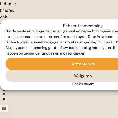
beboste
heiden;
ook
in
Beheer toestemming
stedelijke
Om de beste ervaringen te bieden, gebruiken wij technologieën zoa
omgeving.
over je apparaat op te slaan en/of te raadplegen. Door in te stem
technologieën kunnen wij gegevens zoals surfgedrag of unieke ID'
Als je geen toestemming geeft of uw toestemming intrekt, kan dit 
hebben op bepaalde functies en mogelijkheden.
H
e
Accepteren
i
d
Weigeren
e
n
Cookiebeleid
L
o
o
f
b
o
s