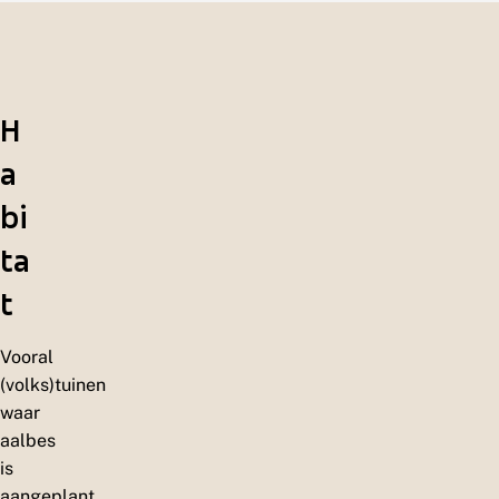
H
a
bi
ta
t
Vooral
(volks)tuinen
waar
aalbes
is
aangeplant.