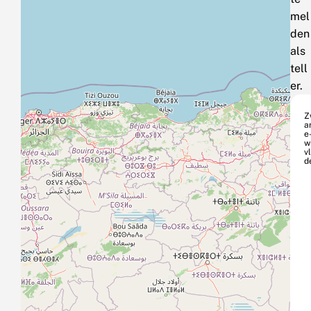
mel
den
als
tell
er.
Z
a
e
w
vl
d