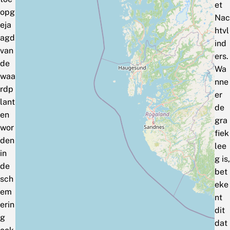
et
opg
Nac
eja
htvl
agd
ind
van
ers.
de
Wa
waa
nne
rdp
er
lant
de
en
gra
wor
fiek
den
lee
in
g is,
de
bet
sch
eke
em
nt
erin
dit
g
dat