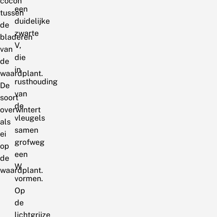
cocon
een
tussen
duidelijke
de
zwarte
bladeren
V,
van
die
de
in
waardplant.
rusthouding
De
van
soort
de
overwintert
vleugels
als
samen
ei
grofweg
op
een
de
W
waardplant.
vormen.
Op
de
lichtgrijze