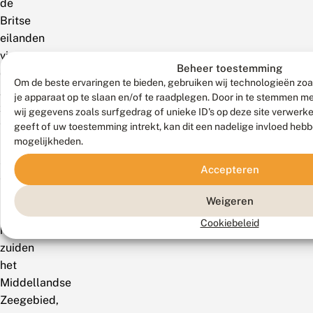
de
Britse
eilanden
via
Beheer toestemming
de
Om de beste ervaringen te bieden, gebruiken wij technologieën zoa
gematigde
je apparaat op te slaan en/of te raadplegen. Door in te stemmen 
zone
wij gegevens zoals surfgedrag of unieke ID's op deze site verwerk
tot
geeft of uw toestemming intrekt, kan dit een nadelige invloed heb
mogelijkheden.
het
Amoergebied
Accepteren
en
Kamtsjatka;
Weigeren
in
Cookiebeleid
het
zuiden
het
Middellandse
Zeegebied,