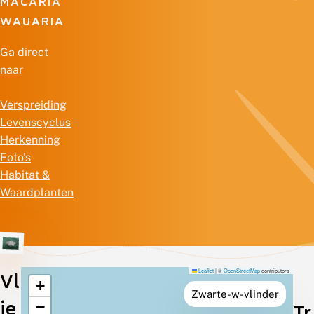
MACARIA
WAUARIA
Ga direct
naar
Verspreiding
Levenscyclus
Herkenning
Foto's
Habitat &
Waardplanten
Leaflet
|
©
OpenStreetMap
contributors
Vl
+
Verspreiding
Zwarte-w-vlinder
ie
−
Tr