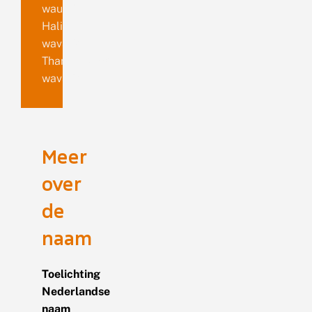
wauaria
Halia
wavaria
Thamnonoma
wavaria
Meer
over
de
naam
Toelichting
Nederlandse
naam