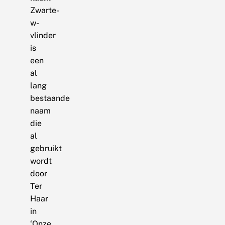
Zwarte-
w-
vlinder
is
een
al
lang
bestaande
naam
die
al
gebruikt
wordt
door
Ter
Haar
in
‘Onze