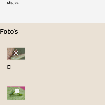
stipjes.
Foto's
Ei