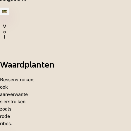
V
o
l
k
s
t
u
Waardplanten
i
n
e
n
Bessenstruiken;
ook
aanverwante
sierstruiken
zoals
rode
ribes.